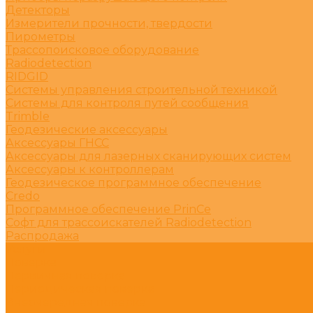
Детекторы
Измерители прочности, твердости
Пирометры
Трассопоисковое оборудование
Radiodetection
RIDGID
Системы управления строительной техникой
Системы для контроля путей сообщения
Trimble
Геодезические аксессуары
Аксессуары ГНСС
Аксессуары для лазерных сканирующих систем
Аксессуары к контроллерам
Геодезическое программное обеспечение
Credo
Программное обеспечение PrinCe
Софт для трассоискателей Radiodetection
Распродажа
Услуги
Поверка
Первичная поверка
Периодическая поверка
Внеочередная поверка