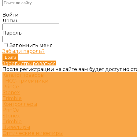
Войти
Логин
Пароль
Запомнить меня
Забыли пароль?
Зарегистрироваться
После регистрации на сайте вам будет доступно о
Каталог товаров
ГНСС-приёмники
PrinCe
Stonex
Trimble
Контроллеры
PrinCe
Stonex
Trimble
Нивелиры
Оптические нивелиры