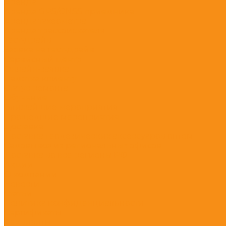
Аренда
Аренда GPS/GNSS приемника
Аренда тахеометра
Аренда трассоискателя
Тест-драйв
Заявка на тест-драйв
Сервисный центр
Онлайн-заявка
Памятка клиенту
Статус ремонта
Обучение
Ближайшие мероприятия
Прошедшие мероприятия
Доставка
Доставка геодезических аксессуаров оптом
Самовывоз из региональных офисов
Доставка во все регионы РФ
Акции
О компании
Новости
Статьи
Политика конфиденциальности
Сертификаты
Реквизиты