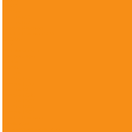
S980A
S990A
Trimble
Trimble R10
Trimble R12
Spectra Precision
Spectra Precision SP85
CHCNAV
EFIX
Руснавгеосеть
Контроллеры
PrinCe
Stonex
Trimble
Trimble T10
Trimble T100
Trimble T7
Trimble TCU5
Trimble TSC3
Trimble TSC5
Trimble TSC7
Spectra Precision
Нивелиры
Оптические нивелиры