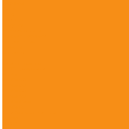
Доставка
Видео
Фото
Помощь
Покупки
Условия оплаты
Условия доставки
Вопрос - ответ
Бренды
Контакты
...
Каталог товаров
ГНСС-приёмники
PrinCe
PrinCe i20
PrinCe i30
PrinCe i80
PrinCe i90
PrinCe iBase
PrinCe P5
Сети базовых станций
Stonex
S900A