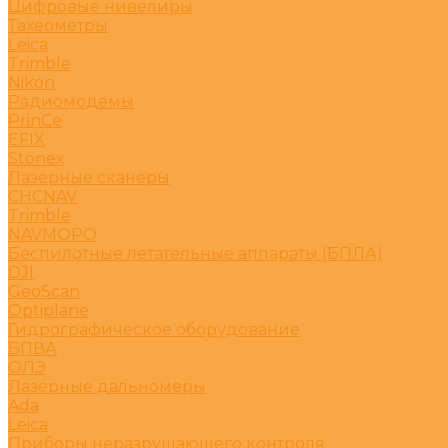
Цифровые нивелиры
Тахеометры
Leica
Trimble
Nikon
Радиомодемы
PrinCe
EFIX
Stonex
Лазерные сканеры
CHCNAV
Trimble
NAVMOPO
Беспилотные летательные аппараты (БПЛА)
DJI
GeoScan
Optiplane
Гидрографическое оборудование
БПВА
ОЛЭ
Лазерные дальномеры
Ada
Leica
Приборы неразрушающего контроля