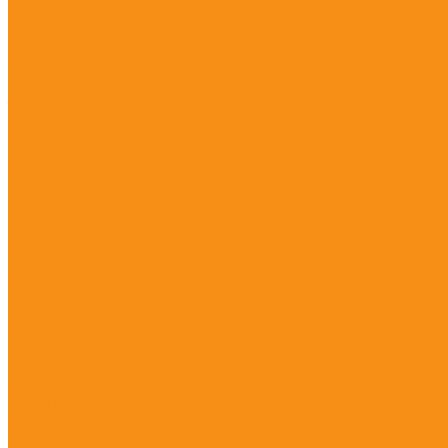
Аренда
Аренда GPS/GNSS приемника
Аренда тахеометра
Аренда трассоискателя
Тест-драйв
Заявка на тест-драйв
Сервисный центр
Онлайн-заявка
Памятка клиенту
Статус ремонта
Обучение
Ближайшие мероприятия
Прошедшие мероприятия
Доставка
Доставка геодезических аксессуаров оптом
Самовывоз из региональных офисов
Доставка во все регионы РФ
Акции
О компании
Новости
Статьи
Политика конфиденциальности
Сертификаты
Реквизиты