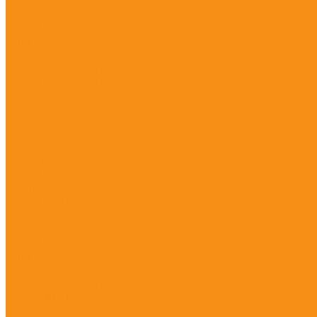
S980A
S990A
Trimble
Trimble R10
Trimble R12
Spectra Precision
Spectra Precision SP85
CHCNAV
EFIX
Руснавгеосеть
Контроллеры
PrinCe
Stonex
Trimble
Trimble T10
Trimble T100
Trimble T7
Trimble TCU5
Trimble TSC3
Trimble TSC5
Trimble TSC7
Spectra Precision
Нивелиры
Оптические нивелиры