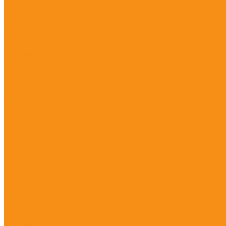
Доставка
Видео
Фото
Помощь
Покупки
Условия оплаты
Условия доставки
Вопрос - ответ
Бренды
Контакты
...
Каталог товаров
ГНСС-приёмники
PrinCe
PrinCe i20
PrinCe i30
PrinCe i80
PrinCe i90
PrinCe iBase
PrinCe P5
Сети базовых станций
Stonex
S900A