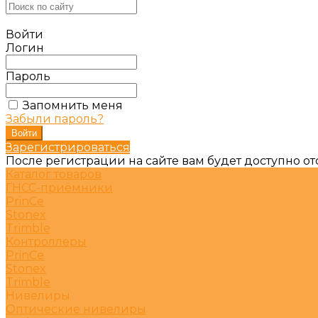
Войти
Логин
Пароль
Запомнить меня
Забыли пароль?
Зарегистрироваться
После регистрации на сайте вам будет доступно о
Каталог товаров
ГНСС-приёмники
PrinCe
Stonex
Trimble
Контроллеры
PrinCe
Stonex
Trimble
Нивелиры
Оптические нивелиры