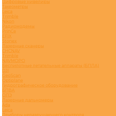
Цифровые нивелиры
Тахеометры
Leica
Trimble
Nikon
Радиомодемы
PrinCe
EFIX
Stonex
Лазерные сканеры
CHCNAV
Trimble
NAVMOPO
Беспилотные летательные аппараты (БПЛА)
DJI
GeoScan
Optiplane
Гидрографическое оборудование
БПВА
ОЛЭ
Лазерные дальномеры
Ada
Leica
Приборы неразрушающего контроля