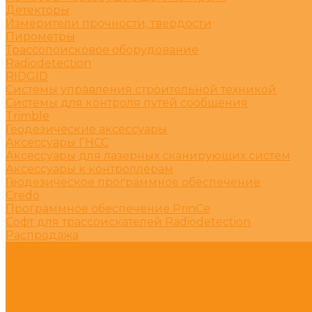
Детекторы
Измерители прочности, твердости
Пирометры
Трассопоисковое оборудование
Radiodetection
RIDGID
Системы управления строительной техникой
Системы для контроля путей сообщения
Trimble
Геодезические аксессуары
Аксессуары ГНСС
Аксессуары для лазерных сканирующих систем
Аксессуары к контроллерам
Геодезическое программное обеспечение
Credo
Программное обеспечение PrinCe
Софт для трассоискателей Radiodetection
Распродажа
Услуги
Поверка
Первичная поверка
Периодическая поверка
Внеочередная поверка