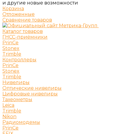
и другие новые возможности
Корзина
Отложенные
Сравнение товаров
Каталог товаров
ГНСС-приёмники
PrinCe
Stonex
Trimble
Контроллеры
PrinCe
Stonex
Trimble
Нивелиры
Оптические нивелиры
Цифровые нивелиры
Тахеометры
Leica
Trimble
Nikon
Радиомодемы
PrinCe
EFIX