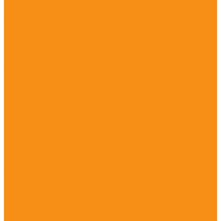
Аксессуары к тахеометрам
Зарядные устройства и элементы питания
Кабели
Кейсы
Прочее
Аксессуары к цифровым нивелирам
Зарядные устройства и элементы питания
Кабели
Кейсы, рюкзаки
Рейки инварные
Антенны
Антенны UHF
Антенны ГНСС
Антенны GSM
Аксессуары для антенн
Вехи
Дорожные рейки
Зарядные устройства и элементы питания
Отражатели
Радиостанции
Рейки геодезические
Рулетки и измерительные колеса
Трегеры и адаптеры