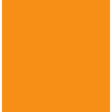
Trimble C3
Trimble C5
Trimble S5
Trimble S7
Trimble S9
Nikon
Nikon N / K серии
Nikon XF
Nikon XS
CHCNAV
GeoMax
GeoMax Zoom10
GeoMax Zoom25
GeoMax Zoom50
GeoMax Zoom50 SUPER POLAR
Радиомодемы
PrinCe
EFIX
Stonex
Pacific Crest
Trimble
Лазерные сканеры
CHCNAV