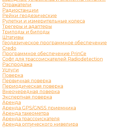
Отражатели
Радиостанции
Рейки геодезические
Рулетки и измерительные колеса
Трегеры и адаптеры
Триподы и биподы
Штативы
Геодезическое программное обеспечение
Credo
Программное обеспечение PrinCe
Софт для трассоискателей Radiodetection
Распродажа
Услуги
Поверка
Первичная поверка
Периодическая поверка
Внеочередная поверка
Экспертная поверка
Аренда
Аренда GPS/GNSS приемника
Аренда тахеометра
Аренда трассоискателя
Аренда оптического нивелира