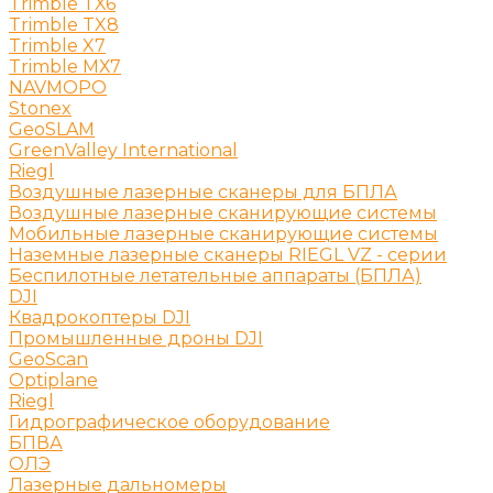
Trimble TX6
Trimble TX8
Trimble X7
Trimble МХ7
NAVMOPO
Stonex
GeoSLAM
GreenValley International
Riegl
Воздушные лазерные сканеры для БПЛА
Воздушные лазерные сканирующие системы
Мобильные лазерные сканирующие системы
Наземные лазерные сканеры RIEGL VZ - серии
Беспилотные летательные аппараты (БПЛА)
DJI
Квадрокоптеры DJI
Промышленные дроны DJI
GeoScan
Optiplane
Riegl
Гидрографическое оборудование
БПВА
ОЛЭ
Лазерные дальномеры