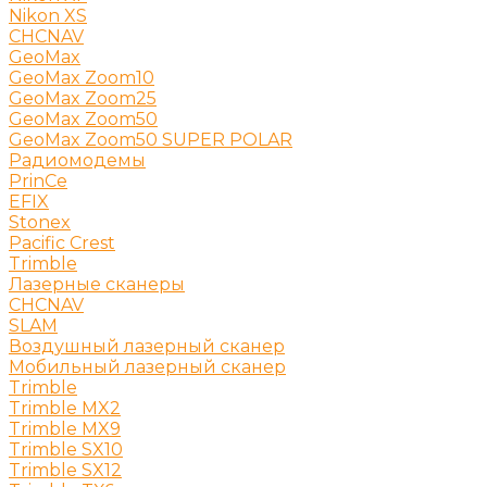
Nikon XS
CHCNAV
GeoMax
GeoMax Zoom10
GeoMax Zoom25
GeoMax Zoom50
GeoMax Zoom50 SUPER POLAR
Радиомодемы
PrinCe
EFIX
Stonex
Pacific Crest
Trimble
Лазерные сканеры
CHCNAV
SLAM
Воздушный лазерный сканер
Мобильный лазерный сканер
Trimble
Trimble MX2
Trimble MX9
Trimble SX10
Trimble SX12