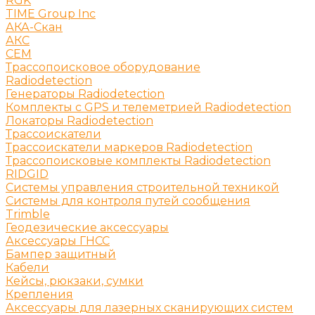
RGK
TIME Group Inc
АКА-Скан
АКС
СЕМ
Трассопоисковое оборудование
Radiodetection
Генераторы Radiodetection
Комплекты с GPS и телеметрией Radiodetection
Локаторы Radiodetection
Трассоискатели
Трассоискатели маркеров Radiodetection
Трассопоисковые комплекты Radiodetection
RIDGID
Системы управления строительной техникой
Системы для контроля путей сообщения
Trimble
Геодезические аксессуары
Аксессуары ГНСС
Бампер защитный
Кабели
Кейсы, рюкзаки, сумки
Крепления
Аксессуары для лазерных сканирующих систем