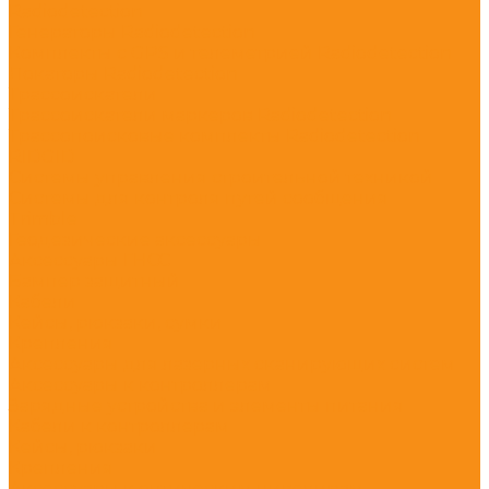
Radiodetection
Генераторы Radiodetection
Комплекты с GPS и телеметрией Radiodetection
Локаторы Radiodetection
Трассоискатели
Трассоискатели маркеров Radiodetection
Трассопоисковые комплекты Radiodetection
RIDGID
Системы управления строительной техникой
Системы для контроля путей сообщения
Trimble
Геодезические аксессуары
Аксессуары ГНСС
Бампер защитный
Кабели
Кейсы, рюкзаки, сумки
Крепления
Аксессуары для лазерных сканирующих систем
Аксессуары к контроллерам
Зарядные устройства и элементы питания
Кабели к контроллерам
Кейсы, рюкзаки
Крепления
Аксессуары к оптическим нивелирам