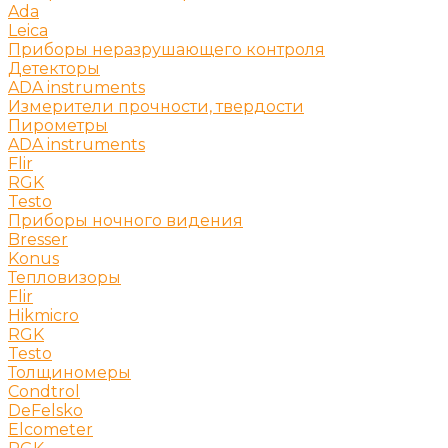
Ada
Leica
Приборы неразрушающего контроля
Детекторы
ADA instruments
Измерители прочности, твердости
Пирометры
ADA instruments
Flir
RGK
Testo
Приборы ночного видения
Bresser
Konus
Тепловизоры
Flir
Hikmicro
RGK
Testo
Толщиномеры
Condtrol
DeFelsko
Elcometer