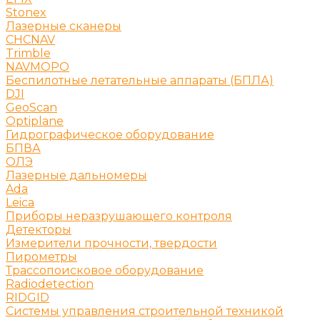
Stonex
Лазерные сканеры
CHCNAV
Trimble
NAVMOPO
Беспилотные летательные аппараты (БПЛА)
DJI
GeoScan
Optiplane
Гидрографическое оборудование
БПВА
ОЛЭ
Лазерные дальномеры
Ada
Leica
Приборы неразрушающего контроля
Детекторы
Измерители прочности, твердости
Пирометры
Трассопоисковое оборудование
Radiodetection
RIDGID
Системы управления строительной техникой