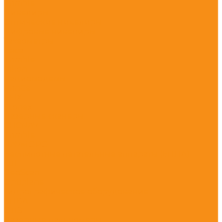
Trimble
Нивелиры
Оптические нивелиры
Цифровые нивелиры
Тахеометры
Leica
Trimble
Nikon
Радиомодемы
PrinCe
EFIX
Stonex
Лазерные сканеры
CHCNAV
Trimble
NAVMOPO
Беспилотные летательные аппараты (БПЛА)
DJI
GeoScan
Optiplane
Гидрографическое оборудование
БПВА
ОЛЭ
Лазерные дальномеры