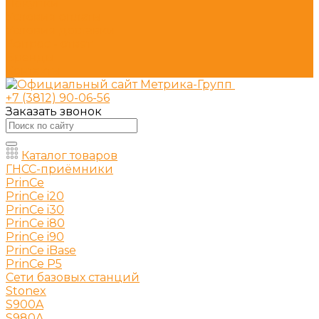
Покупки
Условия оплаты
Условия доставки
Вопрос - ответ
Бренды
Контакты
+7 (3812) 90-06-56
Заказать звонок
Каталог товаров
ГНСС-приёмники
PrinCe
PrinCe i20
PrinCe i30
PrinCe i80
PrinCe i90
PrinCe iBase
PrinCe P5
Сети базовых станций
Stonex
S900A
S980A