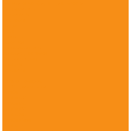
Политика конфиденциальности
Сертификаты
Реквизиты
Доставка
Видео
Фото
Помощь
Покупки
Условия оплаты
Условия доставки
Вопрос - ответ
Бренды
Контакты
...
Каталог товаров
ГНСС-приёмники
PrinCe
PrinCe i20
PrinCe i30
PrinCe i80
PrinCe i90
PrinCe iBase
PrinCe P5