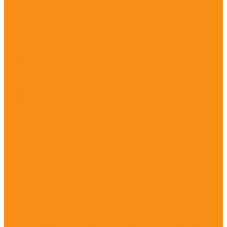
SLAM
Воздушный лазерный сканер
Мобильный лазерный сканер
Trimble
Trimble MX2
Trimble MX9
Trimble SX10
Trimble SX12
Trimble TX6
Trimble TX8
Trimble X7
Trimble МХ7
NAVMOPO
Stonex
GeoSLAM
GreenValley International
Riegl
Воздушные лазерные сканеры для БПЛА
Воздушные лазерные сканирующие системы
Воздушные лазерные сканеры
Воздушные лазерные сканирующие системы
RIEGL
Мобильные лазерные сканирующие системы
Наземные лазерные сканеры RIEGL VZ - серии