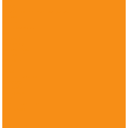
RGK
Testo
Приборы ночного видения
Bresser
Konus
Тепловизоры
Flir
Серия C
Серия Ex
Серия One
Серия TG
Hikmicro
RGK
Testo
Толщиномеры
Condtrol
DeFelsko
Elcometer
RGK
TIME Group Inc
АКА-Скан
АКС
СЕМ
Трассопоисковое оборудование