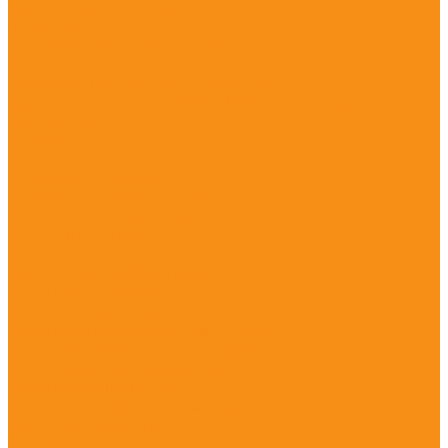
Триподы и биподы
Штативы
Геодезическое программное обеспечение
Credo
Программное обеспечение PrinCe
Софт для трассоискателей Radiodetection
Распродажа
Услуги
Поверка
Первичная поверка
Периодическая поверка
Внеочередная поверка
Экспертная поверка
Аренда
Аренда GPS/GNSS приемника
Аренда тахеометра
Аренда трассоискателя
Аренда оптического нивелира
Аренда цифрового нивелира
Аренда лазерного сканера
Аренда тепловизора
Аренда лазерного нивелира
Аренда теодолита
Тест-драйв