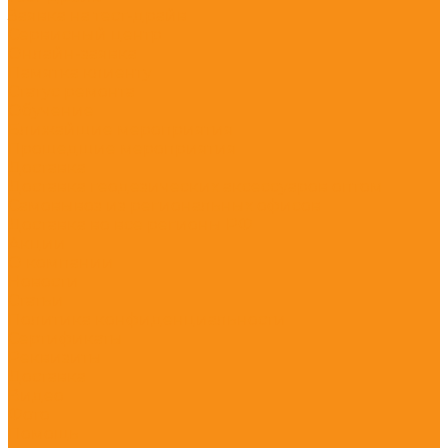
Заявка на тест-драйв
Сервисный центр
Онлайн-заявка
Памятка клиенту
Статус ремонта
Обучение
Ближайшие мероприятия
Прошедшие мероприятия
Доставка
Доставка геодезических аксессуаров оптом
Самовывоз из региональных офисов
Доставка во все регионы РФ
Акции
О компании
Новости
Статьи
Политика конфиденциальности
Сертификаты
Реквизиты
Доставка
Видео
Фото
Помощь