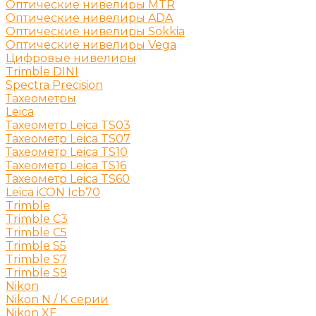
Оптические нивелиры MTR
Оптические нивелиры ADA
Оптические нивелиры Sokkia
Оптические нивелиры Vega
Цифровые нивелиры
Trimble DINI
Spectra Precision
Тахеометры
Leica
Тахеометр Leica TS03
Тахеометр Leica TS07
Тахеометр Leica TS10
Тахеометр Leica TS16
Тахеометр Leica TS60
Leica iCON Icb70
Trimble
Trimble C3
Trimble C5
Trimble S5
Trimble S7
Trimble S9
Nikon
Nikon N / K серии
Nikon XF