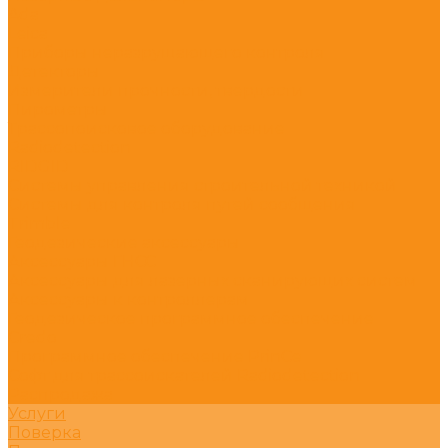
Ada
Leica
Приборы неразрушающего контроля
Детекторы
Измерители прочности, твердости
Пирометры
Трассопоисковое оборудование
Radiodetection
RIDGID
Системы управления строительной техникой
Системы для контроля путей сообщения
Trimble
Геодезические аксессуары
Аксессуары ГНСС
Аксессуары для лазерных сканирующих систем
Аксессуары к контроллерам
Геодезическое программное обеспечение
Credo
Программное обеспечение PrinCe
Софт для трассоискателей Radiodetection
Распродажа
Услуги
Поверка