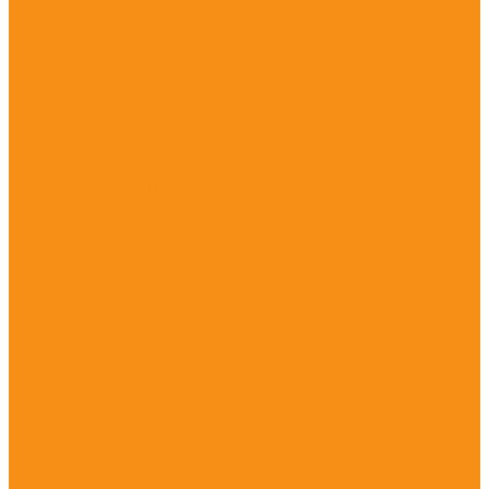
Сети базовых станций
Stonex
S900A
S980A
S990A
Trimble
Trimble R10
Trimble R12
Spectra Precision
Spectra Precision SP85
CHCNAV
EFIX
Руснавгеосеть
Контроллеры
PrinCe
Stonex
Trimble
Trimble T10
Trimble T100
Trimble T7
Trimble TCU5
Trimble TSC3
Trimble TSC5
Trimble TSC7