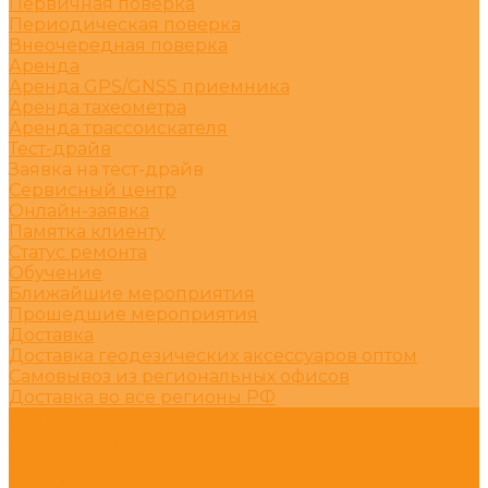
Первичная поверка
Периодическая поверка
Внеочередная поверка
Аренда
Аренда GPS/GNSS приемника
Аренда тахеометра
Аренда трассоискателя
Тест-драйв
Заявка на тест-драйв
Сервисный центр
Онлайн-заявка
Памятка клиенту
Статус ремонта
Обучение
Ближайшие мероприятия
Прошедшие мероприятия
Доставка
Доставка геодезических аксессуаров оптом
Самовывоз из региональных офисов
Доставка во все регионы РФ
Акции
О компании
Новости
Статьи