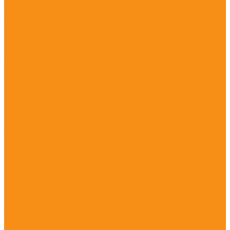
Беспилотные летательные аппараты (БПЛА)
DJI
Квадрокоптеры DJI
Квадрокоптеры DJI Mavic
Промышленные дроны DJI
DJI Matrice
DJI Mavic Enterprise
GeoScan
Optiplane
Riegl
Гидрографическое оборудование
БПВА
ОЛЭ
Лазерные дальномеры
Ada
Leica
Приборы неразрушающего контроля
Детекторы
ADA instruments
Измерители прочности, твердости
Пирометры
ADA instruments
Flir