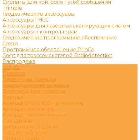
Системы для контроля путей сообщения
Trimble
Геодезические аксессуары
Аксессуары ГНСС
Аксессуары для лазерных сканирующих систем
Аксессуары к контроллерам
Геодезическое программное обеспечение
Credo
Программное обеспечение PrinCe
Софт для трассоискателей Radiodetection
Распродажа
Услуги
Поверка
Первичная поверка
Периодическая поверка
Внеочередная поверка
Аренда
Аренда GPS/GNSS приемника
Аренда тахеометра
Аренда трассоискателя
Тест-драйв
Заявка на тест-драйв
Сервисный центр
Онлайн-заявка