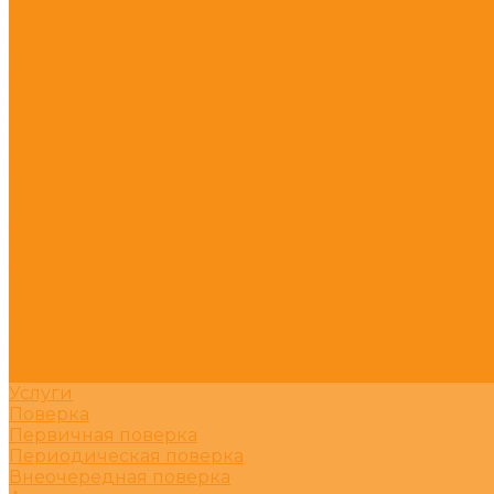
Детекторы
Измерители прочности, твердости
Пирометры
Трассопоисковое оборудование
Radiodetection
RIDGID
Системы управления строительной техникой
Системы для контроля путей сообщения
Trimble
Геодезические аксессуары
Аксессуары ГНСС
Аксессуары для лазерных сканирующих систем
Аксессуары к контроллерам
Геодезическое программное обеспечение
Credo
Программное обеспечение PrinCe
Софт для трассоискателей Radiodetection
Распродажа
Услуги
Поверка
Первичная поверка
Периодическая поверка
Внеочередная поверка