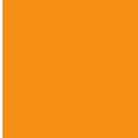
Доставка
Видео
Фото
Помощь
Покупки
Условия оплаты
Условия доставки
Вопрос - ответ
Бренды
Контакты
...
Каталог товаров
ГНСС-приёмники
PrinCe
PrinCe i20
PrinCe i30
PrinCe i80
PrinCe i90
PrinCe iBase
PrinCe P5
Сети базовых станций
Stonex
S900A