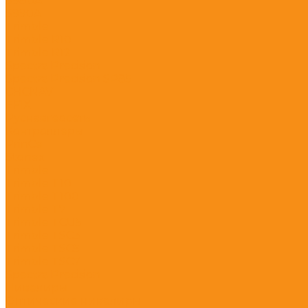
S980A
S990A
Trimble
Trimble R10
Trimble R12
Spectra Precision
Spectra Precision SP85
CHCNAV
EFIX
Руснавгеосеть
Контроллеры
PrinCe
Stonex
Trimble
Trimble T10
Trimble T100
Trimble T7
Trimble TCU5
Trimble TSC3
Trimble TSC5
Trimble TSC7
Spectra Precision
Нивелиры
Оптические нивелиры