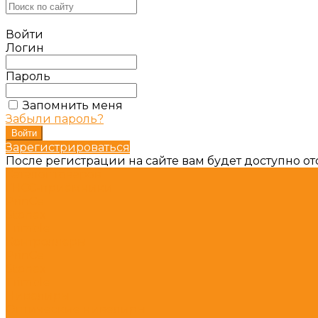
Войти
Логин
Пароль
Запомнить меня
Забыли пароль?
Зарегистрироваться
После регистрации на сайте вам будет доступно о
Каталог товаров
ГНСС-приёмники
PrinCe
Stonex
Trimble
Контроллеры
PrinCe
Stonex
Trimble
Нивелиры
Оптические нивелиры