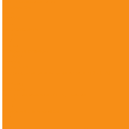
Цифровые нивелиры
Тахеометры
Leica
Trimble
Nikon
Радиомодемы
PrinCe
EFIX
Stonex
Лазерные сканеры
CHCNAV
Trimble
NAVMOPO
Беспилотные летательные аппараты (БПЛА)
DJI
GeoScan
Optiplane
Гидрографическое оборудование
БПВА
ОЛЭ
Лазерные дальномеры
Ada
Leica
Приборы неразрушающего контроля