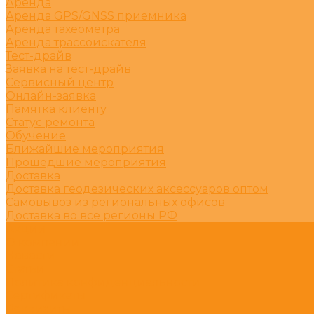
Аренда
Аренда GPS/GNSS приемника
Аренда тахеометра
Аренда трассоискателя
Тест-драйв
Заявка на тест-драйв
Сервисный центр
Онлайн-заявка
Памятка клиенту
Статус ремонта
Обучение
Ближайшие мероприятия
Прошедшие мероприятия
Доставка
Доставка геодезических аксессуаров оптом
Самовывоз из региональных офисов
Доставка во все регионы РФ
Акции
О компании
Новости
Статьи
Политика конфиденциальности
Сертификаты
Реквизиты