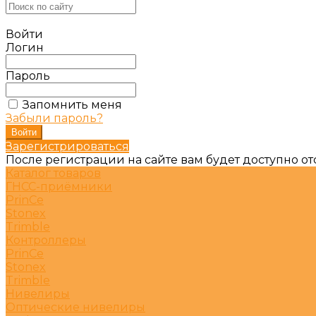
Войти
Логин
Пароль
Запомнить меня
Забыли пароль?
Зарегистрироваться
После регистрации на сайте вам будет доступно о
Каталог товаров
ГНСС-приёмники
PrinCe
Stonex
Trimble
Контроллеры
PrinCe
Stonex
Trimble
Нивелиры
Оптические нивелиры