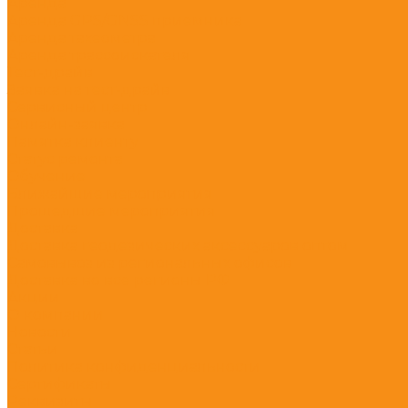
Аренда
Аренда GPS/GNSS приемника
Аренда тахеометра
Аренда трассоискателя
Тест-драйв
Заявка на тест-драйв
Сервисный центр
Онлайн-заявка
Памятка клиенту
Статус ремонта
Обучение
Ближайшие мероприятия
Прошедшие мероприятия
Доставка
Доставка геодезических аксессуаров оптом
Самовывоз из региональных офисов
Доставка во все регионы РФ
Акции
О компании
Новости
Статьи
Политика конфиденциальности
Сертификаты
Реквизиты