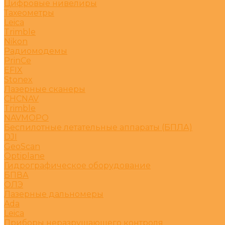
Цифровые нивелиры
Тахеометры
Leica
Trimble
Nikon
Радиомодемы
PrinCe
EFIX
Stonex
Лазерные сканеры
CHCNAV
Trimble
NAVMOPO
Беспилотные летательные аппараты (БПЛА)
DJI
GeoScan
Optiplane
Гидрографическое оборудование
БПВА
ОЛЭ
Лазерные дальномеры
Ada
Leica
Приборы неразрушающего контроля