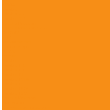
S980A
S990A
Trimble
Trimble R10
Trimble R12
Spectra Precision
Spectra Precision SP85
CHCNAV
EFIX
Руснавгеосеть
Контроллеры
PrinCe
Stonex
Trimble
Trimble T10
Trimble T100
Trimble T7
Trimble TCU5
Trimble TSC3
Trimble TSC5
Trimble TSC7
Spectra Precision
Нивелиры
Оптические нивелиры