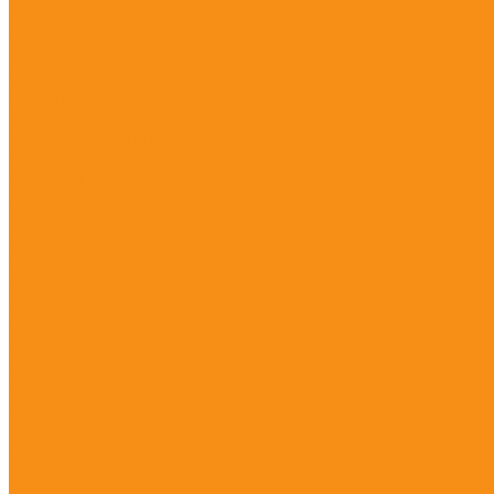
Доставка
Видео
Фото
Помощь
Покупки
Условия оплаты
Условия доставки
Вопрос - ответ
Бренды
Контакты
...
Каталог товаров
ГНСС-приёмники
PrinCe
PrinCe i20
PrinCe i30
PrinCe i80
PrinCe i90
PrinCe iBase
PrinCe P5
Сети базовых станций
Stonex
S900A