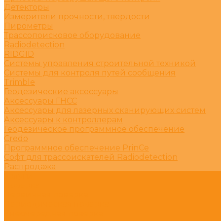
Детекторы
Измерители прочности, твердости
Пирометры
Трассопоисковое оборудование
Radiodetection
RIDGID
Системы управления строительной техникой
Системы для контроля путей сообщения
Trimble
Геодезические аксессуары
Аксессуары ГНСС
Аксессуары для лазерных сканирующих систем
Аксессуары к контроллерам
Геодезическое программное обеспечение
Credo
Программное обеспечение PrinCe
Софт для трассоискателей Radiodetection
Распродажа
Услуги
Поверка
Первичная поверка
Периодическая поверка
Внеочередная поверка