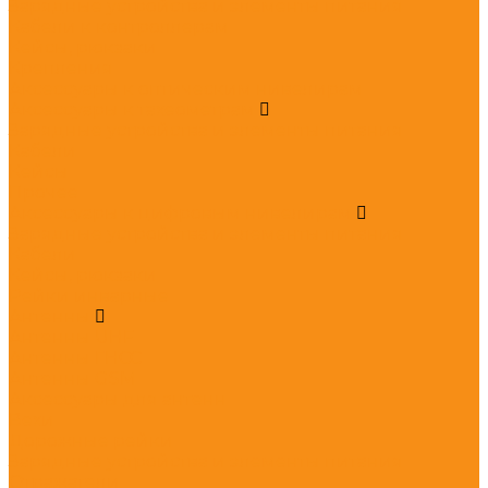
Зарядные устройства и элементы питания
Кабели к контроллерам
Кейсы, рюкзаки
Крепления
Аксессуары к оптическим нивелирам
Аксессуары к тахеометрам
Зарядные устройства и элементы питания
Кабели
Кейсы
Прочее
Аксессуары к цифровым нивелирам
Зарядные устройства и элементы питания
Кабели
Кейсы, рюкзаки
Рейки инварные
Антенны
Антенны UHF
Антенны ГНСС
Антенны GSM
Аксессуары для антенн
Вехи
Дорожные рейки
Зарядные устройства и элементы питания
Отражатели