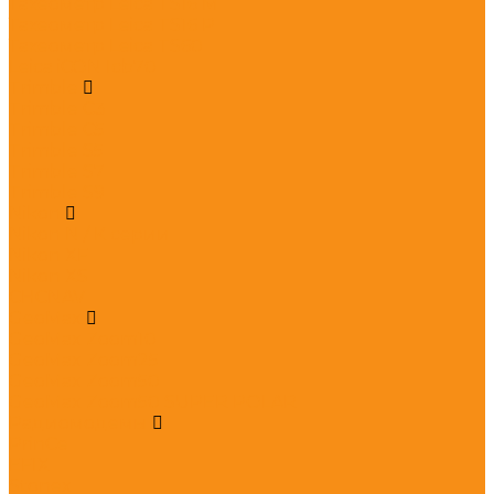
Тахеометр Leica TS16 M
Тахеометр Leica TS16 P
Тахеометр Leica TS60
Leica iCON Icb70
Trimble
Trimble C3
Trimble C5
Trimble S5
Trimble S7
Trimble S9
Nikon
Nikon N / K серии
Nikon XF
Nikon XS
CHCNAV
GeoMax
GeoMax Zoom10
GeoMax Zoom25
GeoMax Zoom50
GeoMax Zoom50 SUPER POLAR
Радиомодемы
PrinCe
EFIX
Stonex