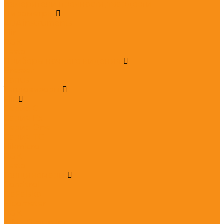
Измерители прочности, твердости
Пирометры
ADA instruments
Flir
RGK
Testo
Приборы ночного видения
Bresser
Konus
Тепловизоры
Flir
Серия C
Серия Ex
Серия One
Серия TG
Hikmicro
RGK
Testo
Толщиномеры
Condtrol
DeFelsko
Elcometer
RGK
TIME Group Inc