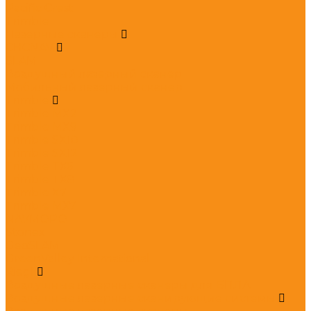
Pacific Crest
Trimble
Лазерные сканеры
CHCNAV
SLAM
Воздушный лазерный сканер
Мобильный лазерный сканер
Trimble
Trimble MX2
Trimble MX9
Trimble SX10
Trimble SX12
Trimble TX6
Trimble TX8
Trimble X7
Trimble МХ7
NAVMOPO
Stonex
GeoSLAM
GreenValley International
Riegl
Воздушные лазерные сканеры для БПЛА
Воздушные лазерные сканирующие системы