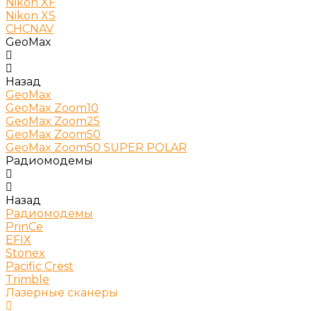
Nikon XF
Nikon XS
CHCNAV
GeoMax
Назад
GeoMax
GeoMax Zoom10
GeoMax Zoom25
GeoMax Zoom50
GeoMax Zoom50 SUPER POLAR
Радиомодемы
Назад
Радиомодемы
PrinCe
EFIX
Stonex
Pacific Crest
Trimble
Лазерные сканеры