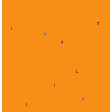
Воздушные лазерные сканеры
Воздушные лазерные сканирующие системы
RIEGL
Мобильные лазерные сканирующие системы
Наземные лазерные сканеры RIEGL VZ - серии
Беспилотные летательные аппараты (БПЛА)
DJI
Квадрокоптеры DJI
Квадрокоптеры DJI Mavic
Промышленные дроны DJI
DJI Matrice
DJI Mavic Enterprise
GeoScan
Optiplane
Riegl
Гидрографическое оборудование
БПВА
ОЛЭ
Лазерные дальномеры
Ada
Leica
Приборы неразрушающего контроля
Детекторы
ADA instruments