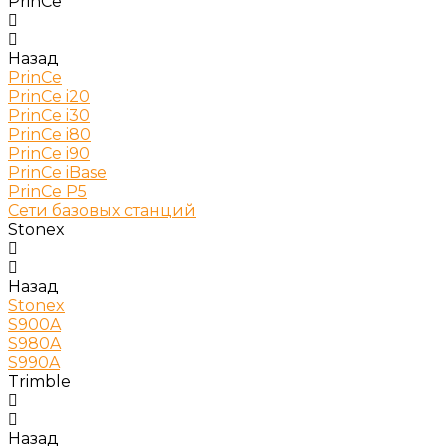
PrinCe
Назад
PrinCe
PrinCe i20
PrinCe i30
PrinCe i80
PrinCe i90
PrinCe iBase
PrinCe P5
Сети базовых станций
Stonex
Назад
Stonex
S900A
S980A
S990A
Trimble
Назад