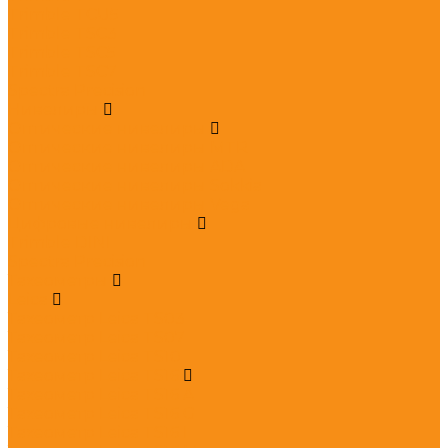
Trimble TCU5
Trimble TSC3
Trimble TSC5
Trimble TSC7
Spectra Precision
Нивелиры
Оптические нивелиры
Оптические нивелиры MTR
Оптические нивелиры ADA
Оптические нивелиры Sokkia
Оптические нивелиры Vega
Цифровые нивелиры
Trimble DINI
Spectra Precision
Тахеометры
Leica
Тахеометр Leica TS03
Тахеометр Leica TS07
Тахеометр Leica TS10
Тахеометр Leica TS16
Тахеометр Leica TS16 A
Тахеометр Leica TS16 G
Тахеометр Leica TS16 I