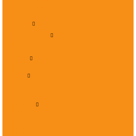
Аренда лазерного сканера
Аренда тепловизора
Аренда лазерного нивелира
Аренда теодолита
Тест-драйв
Заявка на тест-драйв
Сервисный центр
Онлайн-заявка
Памятка клиенту
Статус ремонта
Обучение
Ближайшие мероприятия
Прошедшие мероприятия
Доставка
Доставка геодезических аксессуаров оптом
Самовывоз из региональных офисов
Доставка во все регионы РФ
Акции
О компании
Новости
Статьи
Политика конфиденциальности
Сертификаты
Реквизиты