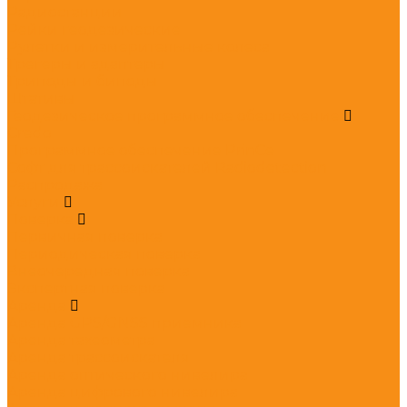
Радиостанции
Рейки геодезические
Рулетки и измерительные колеса
Трегеры и адаптеры
Триподы и биподы
Штативы
Геодезическое программное обеспечение
Credo
Программное обеспечение PrinCe
Софт для трассоискателей Radiodetection
Распродажа
Услуги
Поверка
Первичная поверка
Периодическая поверка
Внеочередная поверка
Экспертная поверка
Аренда
Аренда GPS/GNSS приемника
Аренда тахеометра
Аренда трассоискателя
Аренда оптического нивелира
Аренда цифрового нивелира