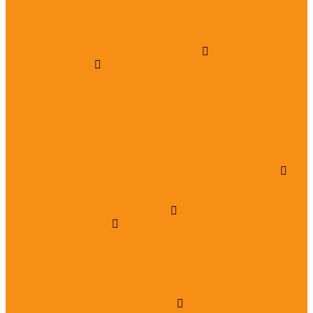
АКА-Скан
АКС
СЕМ
Трассопоисковое оборудование
Radiodetection
Генераторы Radiodetection
Комплекты с GPS и телеметрией Radiodetection
Локаторы Radiodetection
Трассоискатели
Трассоискатели маркеров Radiodetection
Трассопоисковые комплекты Radiodetection
RIDGID
Системы управления строительной техникой
Системы для контроля путей сообщения
Trimble
Геодезические аксессуары
Аксессуары ГНСС
Бампер защитный
Кабели
Кейсы, рюкзаки, сумки
Крепления
Аксессуары для лазерных сканирующих систем
Аксессуары к контроллерам