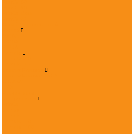
PrinCe i80
PrinCe i90
PrinCe iBase
PrinCe P5
Сети базовых станций
Stonex
S900A
S980A
S990A
Trimble
Trimble R10
Trimble R12
Spectra Precision
Spectra Precision SP85
CHCNAV
EFIX
Руснавгеосеть
Контроллеры
PrinCe
Stonex
Trimble
Trimble T10
Trimble T100
Trimble T7