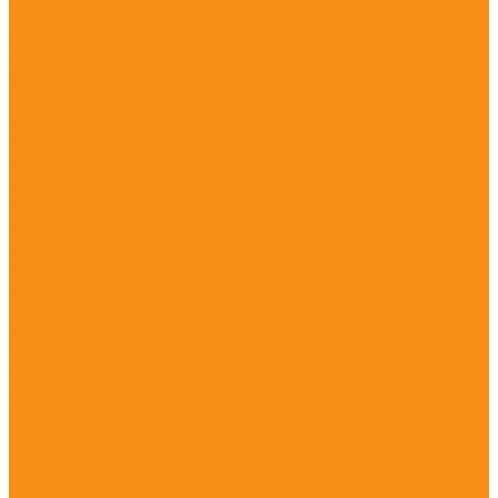
Trimble
Лазерные сканеры
CHCNAV
SLAM
Воздушный лазерный сканер
Мобильный лазерный сканер
Trimble
Trimble MX2
Trimble MX9
Trimble SX10
Trimble SX12
Trimble TX6
Trimble TX8
Trimble X7
Trimble МХ7
NAVMOPO
Stonex
GeoSLAM
GreenValley International
Riegl
Воздушные лазерные сканеры для БПЛА
Воздушные лазерные сканирующие системы
Воздушные лазерные сканеры