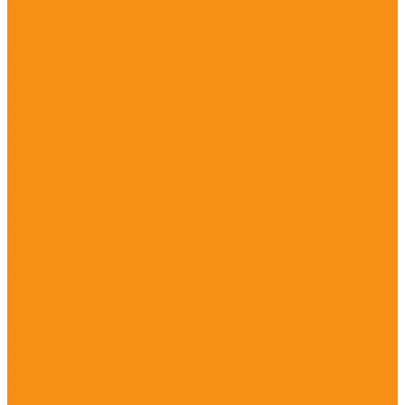
Аренда тепловизора
Аренда лазерного нивелира
Аренда теодолита
Тест-драйв
Заявка на тест-драйв
Сервисный центр
Онлайн-заявка
Памятка клиенту
Статус ремонта
Обучение
Ближайшие мероприятия
Прошедшие мероприятия
Доставка
Доставка геодезических аксессуаров оптом
Самовывоз из региональных офисов
Доставка во все регионы РФ
Акции
О компании
Новости
Статьи
Политика конфиденциальности
Сертификаты
Реквизиты
Доставка