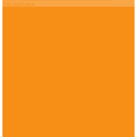
Распродажа
Услуги
Поверка
Первичная поверка
Периодическая поверка
Внеочередная поверка
Аренда
Аренда GPS/GNSS приемника
Аренда тахеометра
Аренда трассоискателя
Тест-драйв
Заявка на тест-драйв
Сервисный центр
Онлайн-заявка
Памятка клиенту
Статус ремонта
Обучение
Ближайшие мероприятия
Прошедшие мероприятия
Доставка
Доставка геодезических аксессуаров оптом
Самовывоз из региональных офисов
Доставка во все регионы РФ