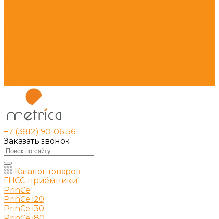
Видео
Фото
Помощь
Покупки
Условия оплаты
Условия доставки
Вопрос - ответ
Бренды
Контакты
+7 (3812) 90-06-56
Заказать звонок
Каталог товаров
ГНСС-приёмники
PrinCe
PrinCe i20
PrinCe i30
PrinCe i80