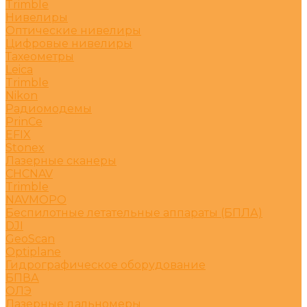
Trimble
Нивелиры
Оптические нивелиры
Цифровые нивелиры
Тахеометры
Leica
Trimble
Nikon
Радиомодемы
PrinCe
EFIX
Stonex
Лазерные сканеры
CHCNAV
Trimble
NAVMOPO
Беспилотные летательные аппараты (БПЛА)
DJI
GeoScan
Optiplane
Гидрографическое оборудование
БПВА
ОЛЭ
Лазерные дальномеры