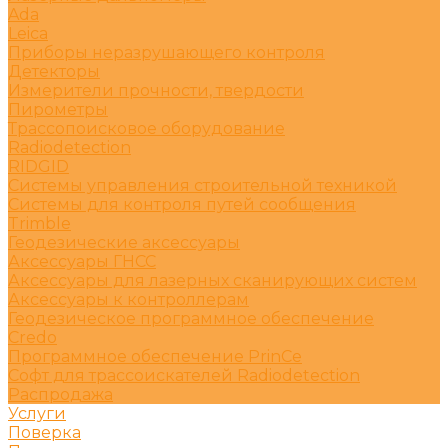
Ada
Leica
Приборы неразрушающего контроля
Детекторы
Измерители прочности, твердости
Пирометры
Трассопоисковое оборудование
Radiodetection
RIDGID
Системы управления строительной техникой
Системы для контроля путей сообщения
Trimble
Геодезические аксессуары
Аксессуары ГНСС
Аксессуары для лазерных сканирующих систем
Аксессуары к контроллерам
Геодезическое программное обеспечение
Credo
Программное обеспечение PrinCe
Софт для трассоискателей Radiodetection
Распродажа
Услуги
Поверка