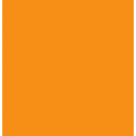
Кабели к контроллерам
Кейсы, рюкзаки
Крепления
Аксессуары к оптическим нивелирам
Аксессуары к тахеометрам
Зарядные устройства и элементы питания
Кабели
Кейсы
Прочее
Аксессуары к цифровым нивелирам
Зарядные устройства и элементы питания
Кабели
Кейсы, рюкзаки
Рейки инварные
Антенны
Антенны UHF
Антенны ГНСС
Антенны GSM
Аксессуары для антенн
Вехи
Дорожные рейки
Зарядные устройства и элементы питания
Отражатели
Радиостанции