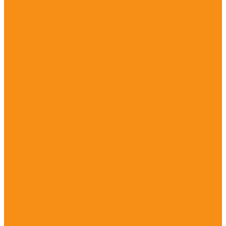
Пирометры
ADA instruments
Flir
RGK
Testo
Приборы ночного видения
Bresser
Konus
Тепловизоры
Flir
Серия C
Серия Ex
Серия One
Серия TG
Hikmicro
RGK
Testo
Толщиномеры
Condtrol
DeFelsko
Elcometer
RGK
TIME Group Inc