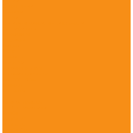
Акции
О компании
Новости
Статьи
Политика конфиденциальности
Сертификаты
Реквизиты
Доставка
Видео
Фото
Помощь
Покупки
Условия оплаты
Условия доставки
Вопрос - ответ
Бренды
Контакты
...
Каталог товаров
ГНСС-приёмники
PrinCe
PrinCe i20
PrinCe i30
PrinCe i80