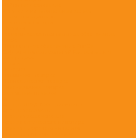
Рейки геодезические
Рулетки и измерительные колеса
Трегеры и адаптеры
Триподы и биподы
Штативы
Геодезическое программное обеспечение
Credo
Программное обеспечение PrinCe
Софт для трассоискателей Radiodetection
Распродажа
Услуги
Поверка
Первичная поверка
Периодическая поверка
Внеочередная поверка
Экспертная поверка
Аренда
Аренда GPS/GNSS приемника
Аренда тахеометра
Аренда трассоискателя
Аренда оптического нивелира
Аренда цифрового нивелира
Аренда лазерного сканера