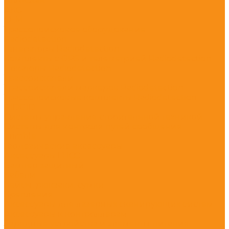
АКА-Скан
АКС
СЕМ
Трассопоисковое оборудование
Radiodetection
Генераторы Radiodetection
Комплекты с GPS и телеметрией Radiodetection
Локаторы Radiodetection
Трассоискатели
Трассоискатели маркеров Radiodetection
Трассопоисковые комплекты Radiodetection
RIDGID
Системы управления строительной техникой
Системы для контроля путей сообщения
Trimble
Геодезические аксессуары
Аксессуары ГНСС
Бампер защитный
Кабели
Кейсы, рюкзаки, сумки
Крепления
Аксессуары для лазерных сканирующих систем
Аксессуары к контроллерам
Зарядные устройства и элементы питания