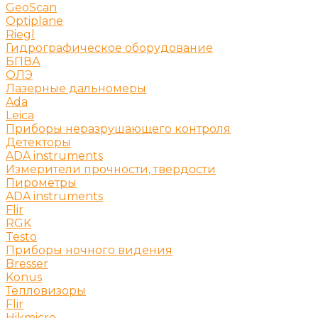
GeoScan
Optiplane
Riegl
Гидрографическое оборудование
БПВА
ОЛЭ
Лазерные дальномеры
Ada
Leica
Приборы неразрушающего контроля
Детекторы
ADA instruments
Измерители прочности, твердости
Пирометры
ADA instruments
Flir
RGK
Testo
Приборы ночного видения
Bresser
Konus
Тепловизоры
Flir
Hikmicro