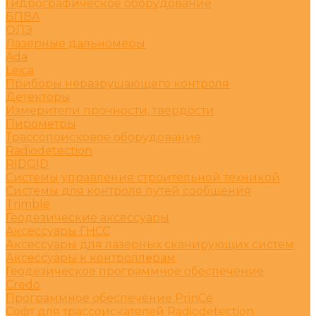
Гидрографическое оборудование
БПВА
ОЛЭ
Лазерные дальномеры
Ada
Leica
Приборы неразрушающего контроля
Детекторы
Измерители прочности, твердости
Пирометры
Трассопоисковое оборудование
Radiodetection
RIDGID
Системы управления строительной техникой
Системы для контроля путей сообщения
Trimble
Геодезические аксессуары
Аксессуары ГНСС
Аксессуары для лазерных сканирующих систем
Аксессуары к контроллерам
Геодезическое программное обеспечение
Credo
Программное обеспечение PrinCe
Софт для трассоискателей Radiodetection