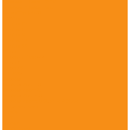
Тахеометр Leica TS16 P
Тахеометр Leica TS60
Leica iCON Icb70
Trimble
Trimble C3
Trimble C5
Trimble S5
Trimble S7
Trimble S9
Nikon
Nikon N / K серии
Nikon XF
Nikon XS
CHCNAV
GeoMax
GeoMax Zoom10
GeoMax Zoom25
GeoMax Zoom50
GeoMax Zoom50 SUPER POLAR
Радиомодемы
PrinCe
EFIX
Stonex
Pacific Crest