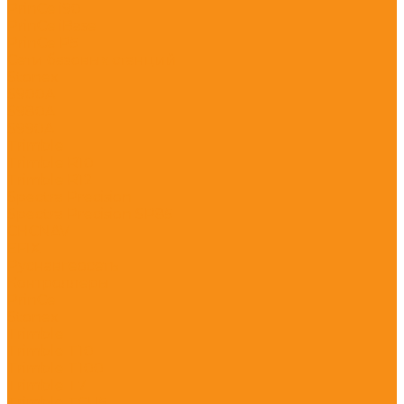
PrinCe i90
PrinCe iBase
PrinCe P5
Сети базовых станций
Stonex
S900A
S980A
S990A
Trimble
Trimble R10
Trimble R12
Spectra Precision
Spectra Precision SP85
CHCNAV
EFIX
Руснавгеосеть
Контроллеры
PrinCe
Stonex
Trimble
Trimble T10
Trimble T100
Trimble T7
Trimble TCU5