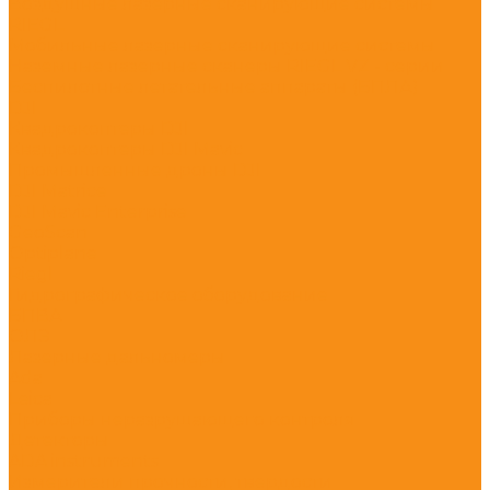
Воздушные лазерные сканирующие системы
RIEGL
Мобильные лазерные сканирующие системы
Наземные лазерные сканеры RIEGL VZ - серии
Беспилотные летательные аппараты (БПЛА)
DJI
Квадрокоптеры DJI
Квадрокоптеры DJI Mavic
Промышленные дроны DJI
DJI Matrice
DJI Mavic Enterprise
GeoScan
Optiplane
Riegl
Гидрографическое оборудование
БПВА
ОЛЭ
Лазерные дальномеры
Ada
Leica
Приборы неразрушающего контроля
Детекторы
ADA instruments
Измерители прочности, твердости