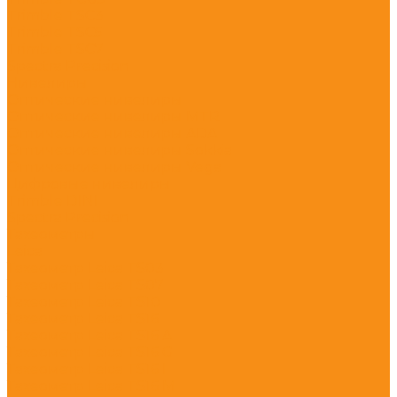
Trimble TSC3
Trimble TSC5
Trimble TSC7
Spectra Precision
Нивелиры
Оптические нивелиры
Оптические нивелиры MTR
Оптические нивелиры ADA
Оптические нивелиры Sokkia
Оптические нивелиры Vega
Цифровые нивелиры
Trimble DINI
Spectra Precision
Тахеометры
Leica
Тахеометр Leica TS03
Тахеометр Leica TS07
Тахеометр Leica TS10
Тахеометр Leica TS16
Тахеометр Leica TS16 A
Тахеометр Leica TS16 G
Тахеометр Leica TS16 I
Тахеометр Leica TS16 M