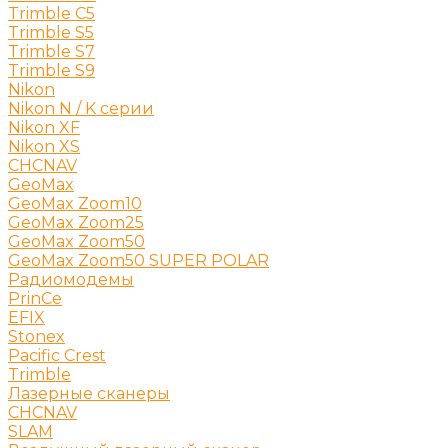
Trimble C5
Trimble S5
Trimble S7
Trimble S9
Nikon
Nikon N / K серии
Nikon XF
Nikon XS
CHCNAV
GeoMax
GeoMax Zoom10
GeoMax Zoom25
GeoMax Zoom50
GeoMax Zoom50 SUPER POLAR
Радиомодемы
PrinCe
EFIX
Stonex
Pacific Crest
Trimble
Лазерные сканеры
CHCNAV
SLAM