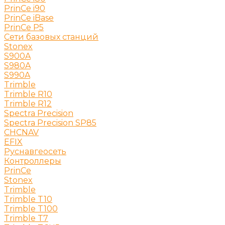
PrinCe i90
PrinCe iBase
PrinCe P5
Сети базовых станций
Stonex
S900A
S980A
S990A
Trimble
Trimble R10
Trimble R12
Spectra Precision
Spectra Precision SP85
CHCNAV
EFIX
Руснавгеосеть
Контроллеры
PrinCe
Stonex
Trimble
Trimble T10
Trimble T100
Trimble T7