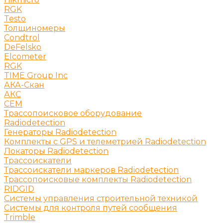
RGK
Testo
Толщиномеры
Condtrol
DeFelsko
Elcometer
RGK
TIME Group Inc
АКА-Скан
АКС
СЕМ
Трассопоисковое оборудование
Radiodetection
Генераторы Radiodetection
Комплекты с GPS и телеметрией Radiodetection
Локаторы Radiodetection
Трассоискатели
Трассоискатели маркеров Radiodetection
Трассопоисковые комплекты Radiodetection
RIDGID
Системы управления строительной техникой
Системы для контроля путей сообщения
Trimble