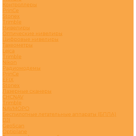
Контроллеры
PrinCe
Stonex
Trimble
Нивелиры
Оптические нивелиры
Цифровые нивелиры
Тахеометры
Leica
Trimble
Nikon
Радиомодемы
PrinCe
EFIX
Stonex
Лазерные сканеры
CHCNAV
Trimble
NAVMOPO
Беспилотные летательные аппараты (БПЛА)
DJI
GeoScan
Optiplane