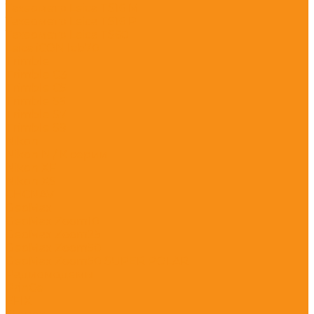
Тахеометр Leica TS16 M
Тахеометр Leica TS16 P
Тахеометр Leica TS60
Leica iCON Icb70
Trimble
Trimble C3
Trimble C5
Trimble S5
Trimble S7
Trimble S9
Nikon
Nikon N / K серии
Nikon XF
Nikon XS
CHCNAV
GeoMax
GeoMax Zoom10
GeoMax Zoom25
GeoMax Zoom50
GeoMax Zoom50 SUPER POLAR
Радиомодемы
PrinCe
EFIX