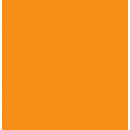
Аренда лазерного сканера
Аренда тепловизора
Аренда лазерного нивелира
Аренда теодолита
Тест-драйв
Заявка на тест-драйв
Сервисный центр
Онлайн-заявка
Памятка клиенту
Статус ремонта
Обучение
Ближайшие мероприятия
Прошедшие мероприятия
Доставка
Доставка геодезических аксессуаров оптом
Самовывоз из региональных офисов
Доставка во все регионы РФ
Акции
О компании
Новости
Статьи
Политика конфиденциальности
Сертификаты
Реквизиты