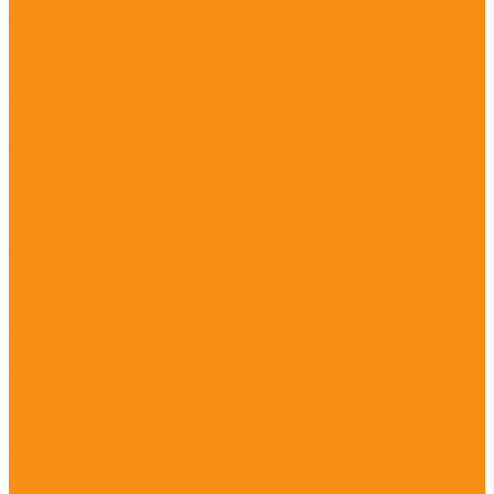
Зарядные устройства и элементы питания
Кабели к контроллерам
Кейсы, рюкзаки
Крепления
Аксессуары к оптическим нивелирам
Аксессуары к тахеометрам
Зарядные устройства и элементы питания
Кабели
Кейсы
Прочее
Аксессуары к цифровым нивелирам
Зарядные устройства и элементы питания
Кабели
Кейсы, рюкзаки
Рейки инварные
Антенны
Антенны UHF
Антенны ГНСС
Антенны GSM
Аксессуары для антенн
Вехи
Дорожные рейки
Зарядные устройства и элементы питания