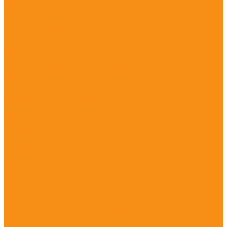
Отражатели
Радиостанции
Рейки геодезические
Рулетки и измерительные колеса
Трегеры и адаптеры
Триподы и биподы
Штативы
Геодезическое программное обеспечение
Credo
Программное обеспечение PrinCe
Софт для трассоискателей Radiodetection
Распродажа
Услуги
Поверка
Первичная поверка
Периодическая поверка
Внеочередная поверка
Экспертная поверка
Аренда
Аренда GPS/GNSS приемника
Аренда тахеометра
Аренда трассоискателя
Аренда оптического нивелира
Аренда цифрового нивелира