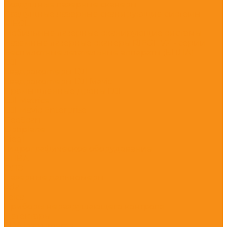
Воздушные лазерные сканеры
Воздушные лазерные сканирующие системы
RIEGL
Мобильные лазерные сканирующие системы
Наземные лазерные сканеры RIEGL VZ - серии
Беспилотные летательные аппараты (БПЛА)
DJI
Квадрокоптеры DJI
Квадрокоптеры DJI Mavic
Промышленные дроны DJI
DJI Matrice
DJI Mavic Enterprise
GeoScan
Optiplane
Riegl
Гидрографическое оборудование
БПВА
ОЛЭ
Лазерные дальномеры
Ada
Leica
Приборы неразрушающего контроля
Детекторы
ADA instruments