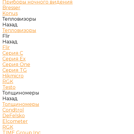
Приборы ночного видения
Bresser
Konus
Тепловизоры
Назад
Тепловизоры
Flir
Назад
Flir
Серия C
Серия Ex
Серия One
Серия TG
Hikmicro
RGK
Testo
Толщиномеры
Назад
Толщиномеры
Condtrol
DeFelsko
Elcometer
RGK
TIME Group Inc