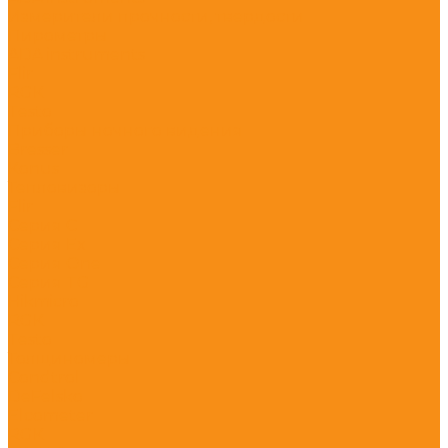
Измерители прочности, твердости
Пирометры
ADA instruments
Flir
RGK
Testo
Приборы ночного видения
Bresser
Konus
Тепловизоры
Flir
Серия C
Серия Ex
Серия One
Серия TG
Hikmicro
RGK
Testo
Толщиномеры
Condtrol
DeFelsko
Elcometer
RGK