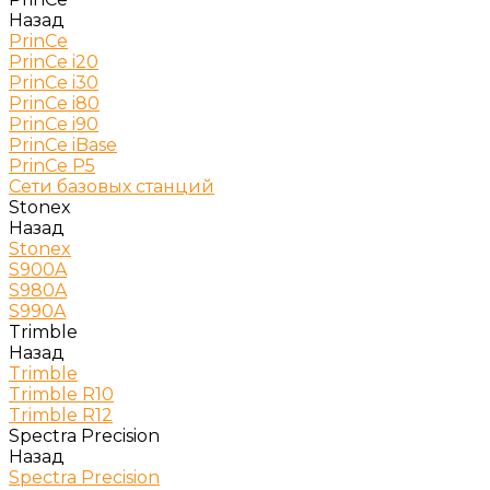
Назад
PrinCe
PrinCe i20
PrinCe i30
PrinCe i80
PrinCe i90
PrinCe iBase
PrinCe P5
Сети базовых станций
Stonex
Назад
Stonex
S900A
S980A
S990A
Trimble
Назад
Trimble
Trimble R10
Trimble R12
Spectra Precision
Назад
Spectra Precision