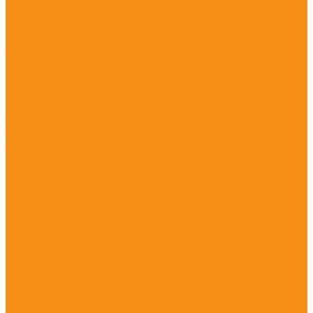
TIME Group Inc
АКА-Скан
АКС
СЕМ
Трассопоисковое оборудование
Radiodetection
Генераторы Radiodetection
Комплекты с GPS и телеметрией Radiodetection
Локаторы Radiodetection
Трассоискатели
Трассоискатели маркеров Radiodetection
Трассопоисковые комплекты Radiodetection
RIDGID
Системы управления строительной техникой
Системы для контроля путей сообщения
Trimble
Геодезические аксессуары
Аксессуары ГНСС
Бампер защитный
Кабели
Кейсы, рюкзаки, сумки
Крепления
Аксессуары для лазерных сканирующих систем
Аксессуары к контроллерам