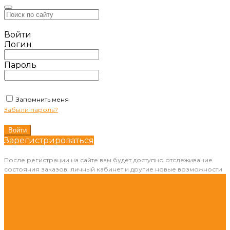
Войти
Логин
Пароль
Запомнить меня
Забыли пароль?
Зарегистрироваться
После регистрации на сайте вам будет доступно отслеживание
состояния заказов, личный кабинет и другие новые возможности
...
Каталог товаров
ГНСС-приёмники
PrinCe
PrinCe i20
PrinCe i30