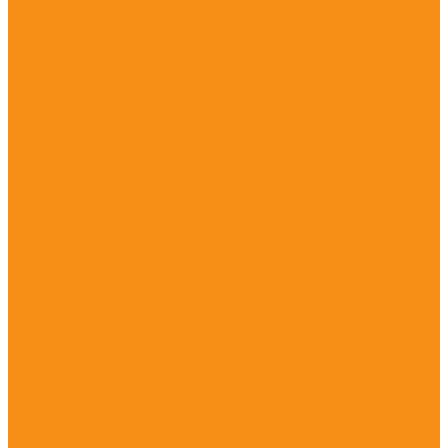
Stonex
Pacific Crest
Trimble
Лазерные сканеры
CHCNAV
SLAM
Воздушный лазерный сканер
Мобильный лазерный сканер
Trimble
Trimble MX2
Trimble MX9
Trimble SX10
Trimble SX12
Trimble TX6
Trimble TX8
Trimble X7
Trimble МХ7
NAVMOPO
Stonex
GeoSLAM
GreenValley International
Riegl
Воздушные лазерные сканеры для БПЛА
Воздушные лазерные сканирующие системы