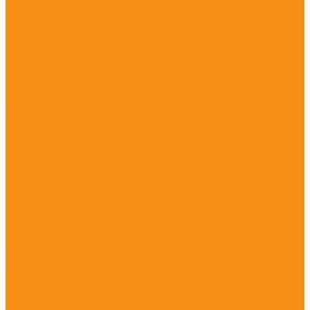
PrinCe i80
PrinCe i90
PrinCe iBase
PrinCe P5
Сети базовых станций
Stonex
S900A
S980A
S990A
Trimble
Trimble R10
Trimble R12
Spectra Precision
Spectra Precision SP85
CHCNAV
EFIX
Руснавгеосеть
Контроллеры
PrinCe
Stonex
Trimble
Trimble T10
Trimble T100