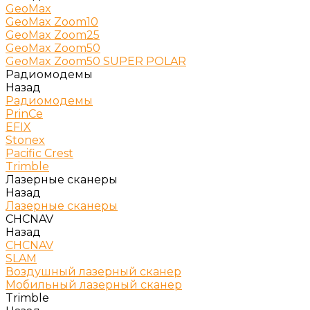
GeoMax
GeoMax Zoom10
GeoMax Zoom25
GeoMax Zoom50
GeoMax Zoom50 SUPER POLAR
Радиомодемы
Назад
Радиомодемы
PrinCe
EFIX
Stonex
Pacific Crest
Trimble
Лазерные сканеры
Назад
Лазерные сканеры
CHCNAV
Назад
CHCNAV
SLAM
Воздушный лазерный сканер
Мобильный лазерный сканер
Trimble