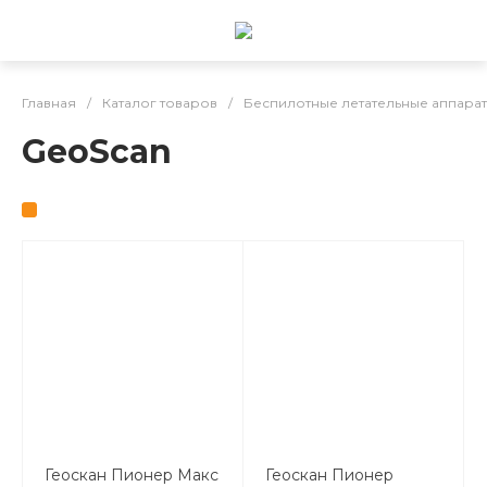
Главная
/
Каталог товаров
/
Беспилотные летательные аппарат
GeoScan
Геоскан Пионер Макс
Геоскан Пионер