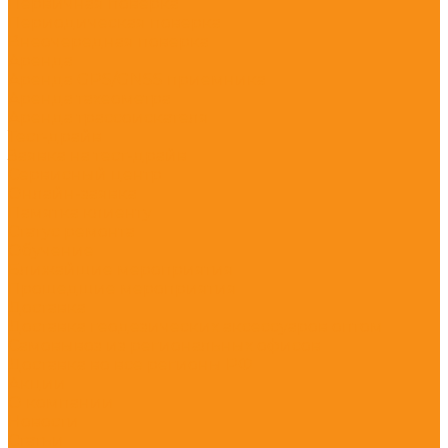
Первичная поверка
Периодическая поверка
Внеочередная поверка
Аренда
Аренда GPS/GNSS приемника
Аренда тахеометра
Аренда трассоискателя
Тест-драйв
Заявка на тест-драйв
Сервисный центр
Онлайн-заявка
Памятка клиенту
Статус ремонта
Обучение
Ближайшие мероприятия
Прошедшие мероприятия
Доставка
Доставка геодезических аксессуаров оптом
Самовывоз из региональных офисов
Доставка во все регионы РФ
Акции
О компании
Новости
Статьи