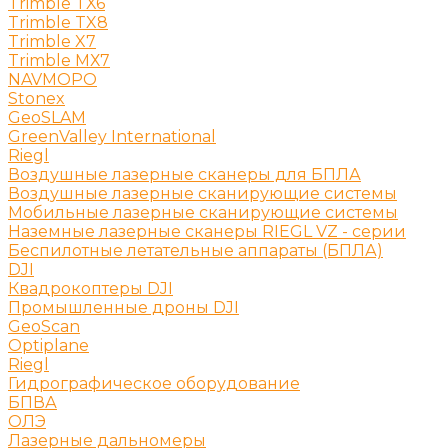
Trimble TX6
Trimble TX8
Trimble X7
Trimble МХ7
NAVMOPO
Stonex
GeoSLAM
GreenValley International
Riegl
Воздушные лазерные сканеры для БПЛА
Воздушные лазерные сканирующие системы
Мобильные лазерные сканирующие системы
Наземные лазерные сканеры RIEGL VZ - серии
Беспилотные летательные аппараты (БПЛА)
DJI
Квадрокоптеры DJI
Промышленные дроны DJI
GeoScan
Optiplane
Riegl
Гидрографическое оборудование
БПВА
ОЛЭ
Лазерные дальномеры