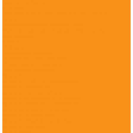
Триподы и биподы
Штативы
Геодезическое программное обеспечение
Credo
Программное обеспечение PrinCe
Софт для трассоискателей Radiodetection
Распродажа
Услуги
Поверка
Первичная поверка
Периодическая поверка
Внеочередная поверка
Экспертная поверка
Аренда
Аренда GPS/GNSS приемника
Аренда тахеометра
Аренда трассоискателя
Аренда оптического нивелира
Аренда цифрового нивелира
Аренда лазерного сканера
Аренда тепловизора
Аренда лазерного нивелира
Аренда теодолита
Тест-драйв