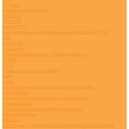
Stonex
Лазерные сканеры
CHCNAV
Trimble
NAVMOPO
Беспилотные летательные аппараты (БПЛА)
DJI
GeoScan
Optiplane
Гидрографическое оборудование
БПВА
ОЛЭ
Лазерные дальномеры
Ada
Leica
Приборы неразрушающего контроля
Детекторы
Измерители прочности, твердости
Пирометры
Трассопоисковое оборудование
Radiodetection
RIDGID
Системы управления строительной техникой