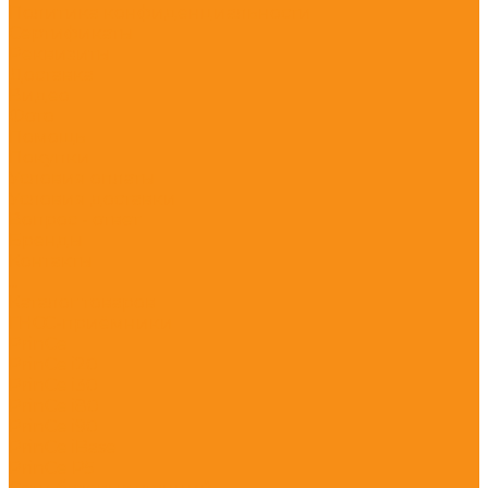
Политика конфиденциальности
Сертификаты
Реквизиты
Доставка
Видео
Фото
Помощь
Покупки
Условия оплаты
Условия доставки
Вопрос - ответ
Бренды
Контакты
...
Каталог товаров
ГНСС-приёмники
PrinCe
PrinCe i20
PrinCe i30
PrinCe i80
PrinCe i90
PrinCe iBase
PrinCe P5