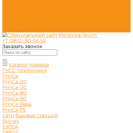
Покупки
Условия оплаты
Условия доставки
Вопрос - ответ
Бренды
Контакты
+7 (3812) 90-06-56
Заказать звонок
Каталог товаров
ГНСС-приёмники
PrinCe
PrinCe i20
PrinCe i30
PrinCe i80
PrinCe i90
PrinCe iBase
PrinCe P5
Сети базовых станций
Stonex
S900A
S980A