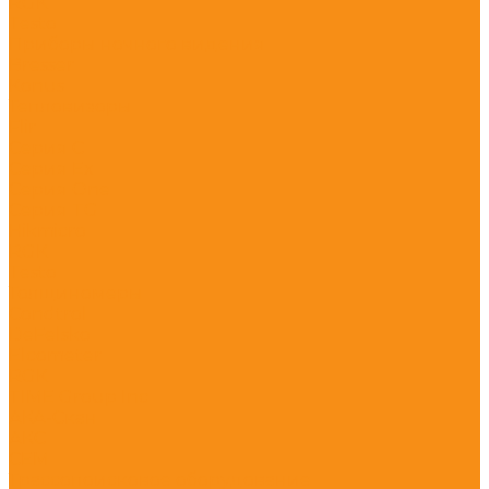
RGK
Testo
Приборы ночного видения
Bresser
Konus
Тепловизоры
Flir
Серия C
Серия Ex
Серия One
Серия TG
Hikmicro
RGK
Testo
Толщиномеры
Condtrol
DeFelsko
Elcometer
RGK
TIME Group Inc
АКА-Скан
АКС
СЕМ
Трассопоисковое оборудование