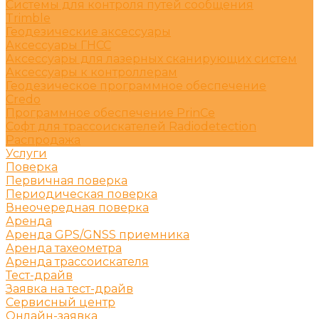
Системы для контроля путей сообщения
Trimble
Геодезические аксессуары
Аксессуары ГНСС
Аксессуары для лазерных сканирующих систем
Аксессуары к контроллерам
Геодезическое программное обеспечение
Credo
Программное обеспечение PrinCe
Софт для трассоискателей Radiodetection
Распродажа
Услуги
Поверка
Первичная поверка
Периодическая поверка
Внеочередная поверка
Аренда
Аренда GPS/GNSS приемника
Аренда тахеометра
Аренда трассоискателя
Тест-драйв
Заявка на тест-драйв
Сервисный центр
Онлайн-заявка