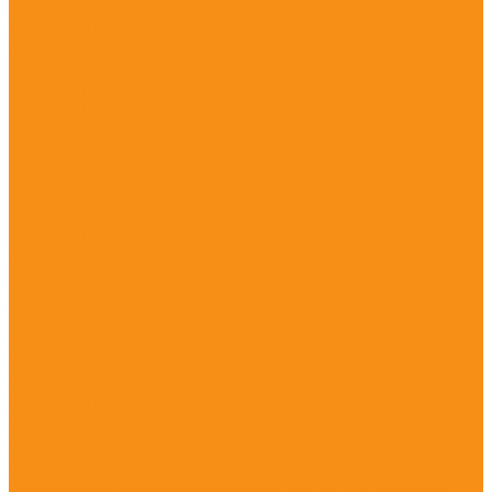
SLAM
Воздушный лазерный сканер
Мобильный лазерный сканер
Trimble
Trimble MX2
Trimble MX9
Trimble SX10
Trimble SX12
Trimble TX6
Trimble TX8
Trimble X7
Trimble МХ7
NAVMOPO
Stonex
GeoSLAM
GreenValley International
Riegl
Воздушные лазерные сканеры для БПЛА
Воздушные лазерные сканирующие системы
Воздушные лазерные сканеры
Воздушные лазерные сканирующие системы
RIEGL
Мобильные лазерные сканирующие системы
Наземные лазерные сканеры RIEGL VZ - серии