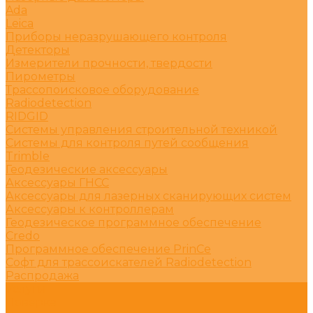
Ada
Leica
Приборы неразрушающего контроля
Детекторы
Измерители прочности, твердости
Пирометры
Трассопоисковое оборудование
Radiodetection
RIDGID
Системы управления строительной техникой
Системы для контроля путей сообщения
Trimble
Геодезические аксессуары
Аксессуары ГНСС
Аксессуары для лазерных сканирующих систем
Аксессуары к контроллерам
Геодезическое программное обеспечение
Credo
Программное обеспечение PrinCe
Софт для трассоискателей Radiodetection
Распродажа
Услуги
Поверка