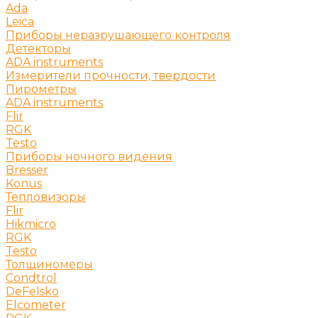
Ada
Leica
Приборы неразрушающего контроля
Детекторы
ADA instruments
Измерители прочности, твердости
Пирометры
ADA instruments
Flir
RGK
Testo
Приборы ночного видения
Bresser
Konus
Тепловизоры
Flir
Hikmicro
RGK
Testo
Толщиномеры
Condtrol
DeFelsko
Elcometer