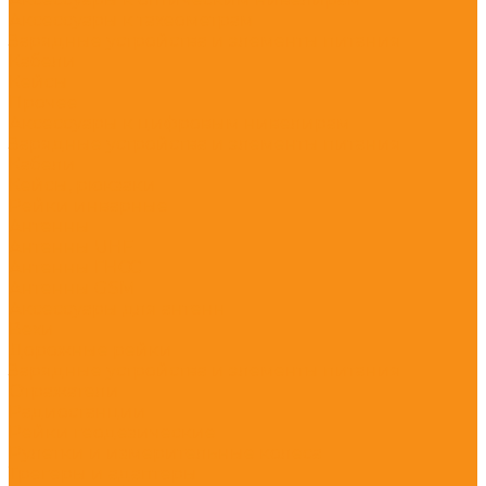
Аксессуары к тахеометрам
Зарядные устройства и элементы питания
Кабели
Кейсы
Прочее
Аксессуары к цифровым нивелирам
Зарядные устройства и элементы питания
Кабели
Кейсы, рюкзаки
Рейки инварные
Антенны
Антенны UHF
Антенны ГНСС
Антенны GSM
Аксессуары для антенн
Вехи
Дорожные рейки
Зарядные устройства и элементы питания
Отражатели
Радиостанции
Рейки геодезические
Рулетки и измерительные колеса
Трегеры и адаптеры