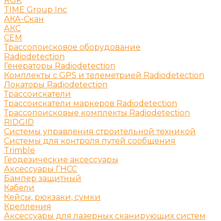
RGK
TIME Group Inc
АКА-Скан
АКС
СЕМ
Трассопоисковое оборудование
Radiodetection
Генераторы Radiodetection
Комплекты с GPS и телеметрией Radiodetection
Локаторы Radiodetection
Трассоискатели
Трассоискатели маркеров Radiodetection
Трассопоисковые комплекты Radiodetection
RIDGID
Системы управления строительной техникой
Системы для контроля путей сообщения
Trimble
Геодезические аксессуары
Аксессуары ГНСС
Бампер защитный
Кабели
Кейсы, рюкзаки, сумки
Крепления
Аксессуары для лазерных сканирующих систем