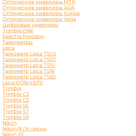
Оптические нивелиры MTR
Оптические нивелиры ADA
Оптические нивелиры Sokkia
Оптические нивелиры Vega
Цифровые нивелиры
Trimble DINI
Spectra Precision
Тахеометры
Leica
Тахеометр Leica TS03
Тахеометр Leica TS07
Тахеометр Leica TS10
Тахеометр Leica TS16
Тахеометр Leica TS60
Leica iCON Icb70
Trimble
Trimble C3
Trimble C5
Trimble S5
Trimble S7
Trimble S9
Nikon
Nikon N / K серии
Nikon XF