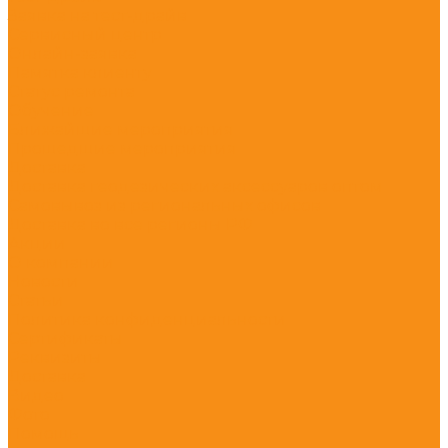
Заявка на тест-драйв
Сервисный центр
Онлайн-заявка
Памятка клиенту
Статус ремонта
Обучение
Ближайшие мероприятия
Прошедшие мероприятия
Доставка
Доставка геодезических аксессуаров оптом
Самовывоз из региональных офисов
Доставка во все регионы РФ
Акции
О компании
Новости
Статьи
Политика конфиденциальности
Сертификаты
Реквизиты
Доставка
Видео
Фото
Помощь