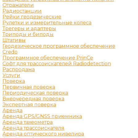
Отражатели
Радиостанции
Рейки геодезические
Рулетки и измерительные колеса
Трегеры и адаптеры
Триподы и биподы
Штативы
Геодезическое программное обеспечение
Credo
Программное обеспечение PrinCe
Софт для трассоискателей Radiodetection
Распродажа
Услуги
Поверка
Первичная поверка
Периодическая поверка
Внеочередная поверка
Экспертная поверка
Аренда
Аренда GPS/GNSS приемника
Аренда тахеометра
Аренда трассоискателя
Аренда оптического нивелира