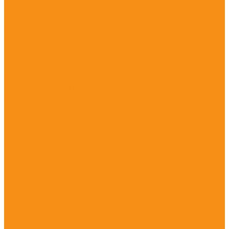
Сети базовых станций
Stonex
S900A
S980A
S990A
Trimble
Trimble R10
Trimble R12
Spectra Precision
Spectra Precision SP85
CHCNAV
EFIX
Руснавгеосеть
Контроллеры
PrinCe
Stonex
Trimble
Trimble T10
Trimble T100
Trimble T7
Trimble TCU5
Trimble TSC3
Trimble TSC5
Trimble TSC7