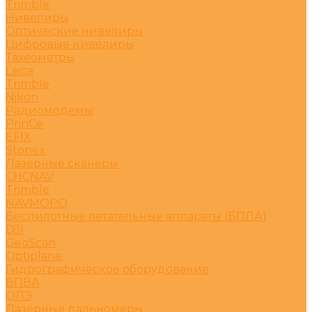
Trimble
Нивелиры
Оптические нивелиры
Цифровые нивелиры
Тахеометры
Leica
Trimble
Nikon
Радиомодемы
PrinCe
EFIX
Stonex
Лазерные сканеры
CHCNAV
Trimble
NAVMOPO
Беспилотные летательные аппараты (БПЛА)
DJI
GeoScan
Optiplane
Гидрографическое оборудование
БПВА
ОЛЭ
Лазерные дальномеры