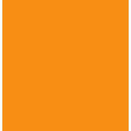
Radiodetection
Генераторы Radiodetection
Комплекты с GPS и телеметрией Radiodetection
Локаторы Radiodetection
Трассоискатели
Трассоискатели маркеров Radiodetection
Трассопоисковые комплекты Radiodetection
RIDGID
Системы управления строительной техникой
Системы для контроля путей сообщения
Trimble
Геодезические аксессуары
Аксессуары ГНСС
Бампер защитный
Кабели
Кейсы, рюкзаки, сумки
Крепления
Аксессуары для лазерных сканирующих систем
Аксессуары к контроллерам
Зарядные устройства и элементы питания
Кабели к контроллерам
Кейсы, рюкзаки
Крепления
Аксессуары к оптическим нивелирам