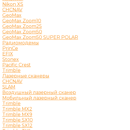
Nikon XS
CHCNAV
GeoMax
GeoMax Zoom10
GeoMax Zoom25
GeoMax Zoom50
GeoMax Zoom50 SUPER POLAR
Радиомодемы
PrinCe
EFIX
Stonex
Pacific Crest
Trimble
Лазерные сканеры
CHCNAV
SLAM
Воздушный лазерный сканер
Мобильный лазерный сканер
Trimble
Trimble MX2
Trimble MX9
Trimble SX10
Trimble SX12