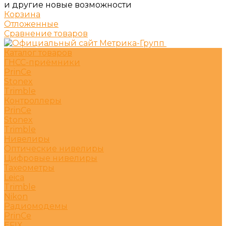
и другие новые возможности
Корзина
Отложенные
Сравнение товаров
Каталог товаров
ГНСС-приёмники
PrinCe
Stonex
Trimble
Контроллеры
PrinCe
Stonex
Trimble
Нивелиры
Оптические нивелиры
Цифровые нивелиры
Тахеометры
Leica
Trimble
Nikon
Радиомодемы
PrinCe
EFIX