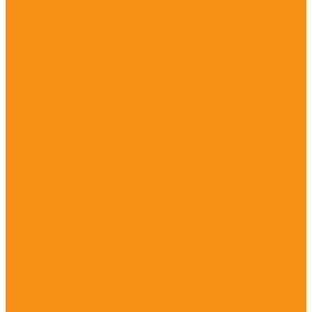
Trimble C3
Trimble C5
Trimble S5
Trimble S7
Trimble S9
Nikon
Nikon N / K серии
Nikon XF
Nikon XS
CHCNAV
GeoMax
GeoMax Zoom10
GeoMax Zoom25
GeoMax Zoom50
GeoMax Zoom50 SUPER POLAR
Радиомодемы
PrinCe
EFIX
Stonex
Pacific Crest
Trimble
Лазерные сканеры
CHCNAV