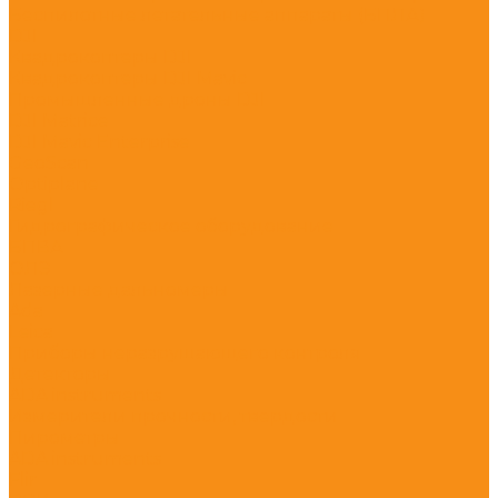
Беспилотные летательные аппараты (БПЛА)
DJI
Квадрокоптеры DJI
Квадрокоптеры DJI Mavic
Промышленные дроны DJI
DJI Matrice
DJI Mavic Enterprise
GeoScan
Optiplane
Riegl
Гидрографическое оборудование
БПВА
ОЛЭ
Лазерные дальномеры
Ada
Leica
Приборы неразрушающего контроля
Детекторы
ADA instruments
Измерители прочности, твердости
Пирометры
ADA instruments
Flir