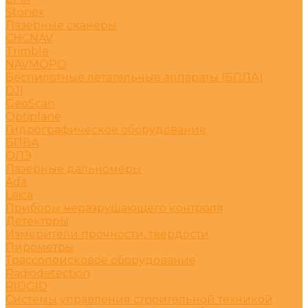
Stonex
Лазерные сканеры
CHCNAV
Trimble
NAVMOPO
Беспилотные летательные аппараты (БПЛА)
DJI
GeoScan
Optiplane
Гидрографическое оборудование
БПВА
ОЛЭ
Лазерные дальномеры
Ada
Leica
Приборы неразрушающего контроля
Детекторы
Измерители прочности, твердости
Пирометры
Трассопоисковое оборудование
Radiodetection
RIDGID
Системы управления строительной техникой