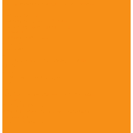
Беспилотные летательные аппараты (БПЛА)
DJI
Квадрокоптеры DJI
Квадрокоптеры DJI Mavic
Промышленные дроны DJI
DJI Matrice
DJI Mavic Enterprise
GeoScan
Optiplane
Riegl
Гидрографическое оборудование
БПВА
ОЛЭ
Лазерные дальномеры
Ada
Leica
Приборы неразрушающего контроля
Детекторы
ADA instruments
Измерители прочности, твердости
Пирометры
ADA instruments
Flir