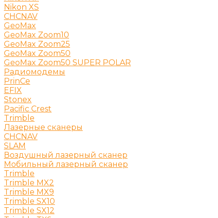
Nikon XS
CHCNAV
GeoMax
GeoMax Zoom10
GeoMax Zoom25
GeoMax Zoom50
GeoMax Zoom50 SUPER POLAR
Радиомодемы
PrinCe
EFIX
Stonex
Pacific Crest
Trimble
Лазерные сканеры
CHCNAV
SLAM
Воздушный лазерный сканер
Мобильный лазерный сканер
Trimble
Trimble MX2
Trimble MX9
Trimble SX10
Trimble SX12