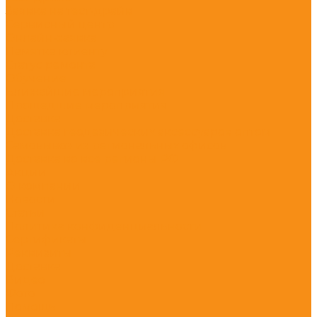
Заявка на тест-драйв
Сервисный центр
Онлайн-заявка
Памятка клиенту
Статус ремонта
Обучение
Ближайшие мероприятия
Прошедшие мероприятия
Доставка
Доставка геодезических аксессуаров оптом
Самовывоз из региональных офисов
Доставка во все регионы РФ
Акции
О компании
Новости
Статьи
Политика конфиденциальности
Сертификаты
Реквизиты
Доставка
Видео
Фото
Помощь