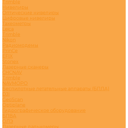
Trimble
Нивелиры
Оптические нивелиры
Цифровые нивелиры
Тахеометры
Leica
Trimble
Nikon
Радиомодемы
PrinCe
EFIX
Stonex
Лазерные сканеры
CHCNAV
Trimble
NAVMOPO
Беспилотные летательные аппараты (БПЛА)
DJI
GeoScan
Optiplane
Гидрографическое оборудование
БПВА
ОЛЭ
Лазерные дальномеры