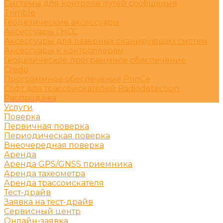
Системы для контроля путей сообщения
Trimble
Геодезические аксессуары
Аксессуары ГНСС
Аксессуары для лазерных сканирующих систем
Аксессуары к контроллерам
Геодезическое программное обеспечение
Credo
Программное обеспечение PrinCe
Софт для трассоискателей Radiodetection
Распродажа
Услуги
Поверка
Первичная поверка
Периодическая поверка
Внеочередная поверка
Аренда
Аренда GPS/GNSS приемника
Аренда тахеометра
Аренда трассоискателя
Тест-драйв
Заявка на тест-драйв
Сервисный центр
Онлайн-заявка