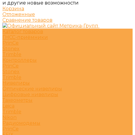
и другие новые возможности
Корзина
Отложенные
Сравнение товаров
Каталог товаров
ГНСС-приёмники
PrinCe
Stonex
Trimble
Контроллеры
PrinCe
Stonex
Trimble
Нивелиры
Оптические нивелиры
Цифровые нивелиры
Тахеометры
Leica
Trimble
Nikon
Радиомодемы
PrinCe
EFIX