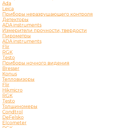
Ada
Leica
Приборы неразрушающего контроля
Детекторы
ADA instruments
Измерители прочности, твердости
Пирометры
ADA instruments
Flir
RGK
Testo
Приборы ночного видения
Bresser
Konus
Тепловизоры
Flir
Hikmicro
RGK
Testo
Толщиномеры
Condtrol
DeFelsko
Elcometer