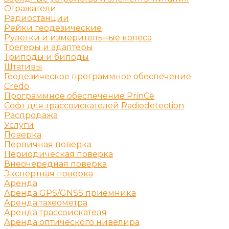
Отражатели
Радиостанции
Рейки геодезические
Рулетки и измерительные колеса
Трегеры и адаптеры
Триподы и биподы
Штативы
Геодезическое программное обеспечение
Credo
Программное обеспечение PrinCe
Софт для трассоискателей Radiodetection
Распродажа
Услуги
Поверка
Первичная поверка
Периодическая поверка
Внеочередная поверка
Экспертная поверка
Аренда
Аренда GPS/GNSS приемника
Аренда тахеометра
Аренда трассоискателя
Аренда оптического нивелира