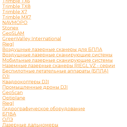
Trimble TX6
Trimble TX8
Trimble X7
Trimble МХ7
NAVMOPO
Stonex
GeoSLAM
GreenValley International
Riegl
Воздушные лазерные сканеры для БПЛА
Воздушные лазерные сканирующие системы
Мобильные лазерные сканирующие системы
Наземные лазерные сканеры RIEGL VZ - серии
Беспилотные летательные аппараты (БПЛА)
DJI
Квадрокоптеры DJI
Промышленные дроны DJI
GeoScan
Optiplane
Riegl
Гидрографическое оборудование
БПВА
ОЛЭ
Лазерные дальномеры