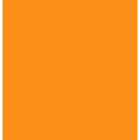
Политика конфиденциальности
Сертификаты
Реквизиты
Доставка
Видео
Фото
Помощь
Покупки
Условия оплаты
Условия доставки
Вопрос - ответ
Бренды
Контакты
...
Каталог товаров
ГНСС-приёмники
PrinCe
PrinCe i20
PrinCe i30
PrinCe i80
PrinCe i90
PrinCe iBase
PrinCe P5