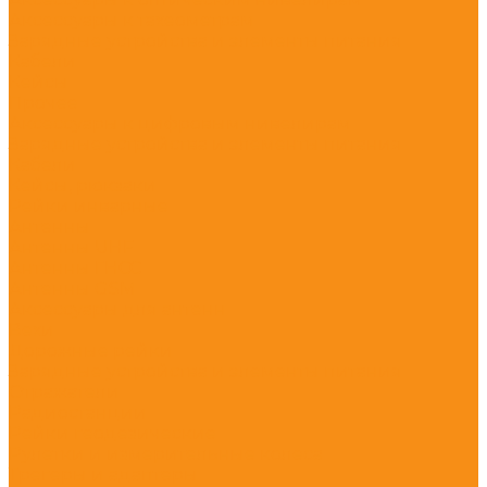
Аксессуары к тахеометрам
Зарядные устройства и элементы питания
Кабели
Кейсы
Прочее
Аксессуары к цифровым нивелирам
Зарядные устройства и элементы питания
Кабели
Кейсы, рюкзаки
Рейки инварные
Антенны
Антенны UHF
Антенны ГНСС
Антенны GSM
Аксессуары для антенн
Вехи
Дорожные рейки
Зарядные устройства и элементы питания
Отражатели
Радиостанции
Рейки геодезические
Рулетки и измерительные колеса
Трегеры и адаптеры