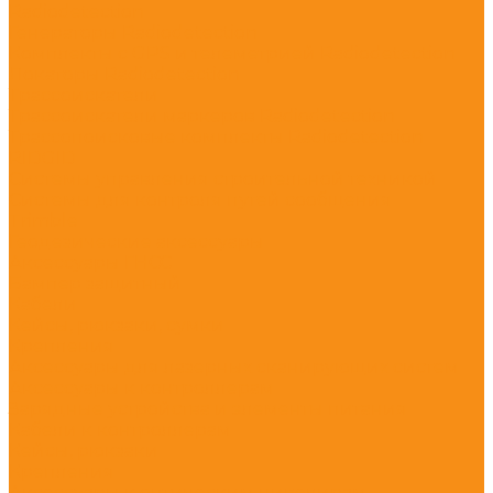
Radiodetection
Генераторы Radiodetection
Комплекты с GPS и телеметрией Radiodetection
Локаторы Radiodetection
Трассоискатели
Трассоискатели маркеров Radiodetection
Трассопоисковые комплекты Radiodetection
RIDGID
Системы управления строительной техникой
Системы для контроля путей сообщения
Trimble
Геодезические аксессуары
Аксессуары ГНСС
Бампер защитный
Кабели
Кейсы, рюкзаки, сумки
Крепления
Аксессуары для лазерных сканирующих систем
Аксессуары к контроллерам
Зарядные устройства и элементы питания
Кабели к контроллерам
Кейсы, рюкзаки
Крепления
Аксессуары к оптическим нивелирам