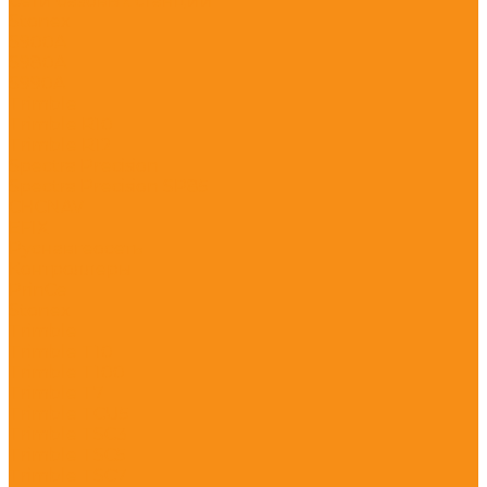
Сети базовых станций
Stonex
S900A
S980A
S990A
Trimble
Trimble R10
Trimble R12
Spectra Precision
Spectra Precision SP85
CHCNAV
EFIX
Руснавгеосеть
Контроллеры
PrinCe
Stonex
Trimble
Trimble T10
Trimble T100
Trimble T7
Trimble TCU5
Trimble TSC3
Trimble TSC5
Trimble TSC7