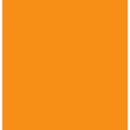
RGK
Testo
Приборы ночного видения
Bresser
Konus
Тепловизоры
Flir
Серия C
Серия Ex
Серия One
Серия TG
Hikmicro
RGK
Testo
Толщиномеры
Condtrol
DeFelsko
Elcometer
RGK
TIME Group Inc
АКА-Скан
АКС
СЕМ
Трассопоисковое оборудование