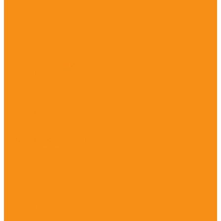
Trimble C3
Trimble C5
Trimble S5
Trimble S7
Trimble S9
Nikon
Nikon N / K серии
Nikon XF
Nikon XS
CHCNAV
GeoMax
GeoMax Zoom10
GeoMax Zoom25
GeoMax Zoom50
GeoMax Zoom50 SUPER POLAR
Радиомодемы
PrinCe
EFIX
Stonex
Pacific Crest
Trimble
Лазерные сканеры
CHCNAV