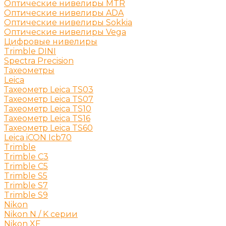
Оптические нивелиры MTR
Оптические нивелиры ADA
Оптические нивелиры Sokkia
Оптические нивелиры Vega
Цифровые нивелиры
Trimble DINI
Spectra Precision
Тахеометры
Leica
Тахеометр Leica TS03
Тахеометр Leica TS07
Тахеометр Leica TS10
Тахеометр Leica TS16
Тахеометр Leica TS60
Leica iCON Icb70
Trimble
Trimble C3
Trimble C5
Trimble S5
Trimble S7
Trimble S9
Nikon
Nikon N / K серии
Nikon XF