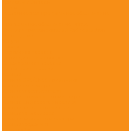
Триподы и биподы
Штативы
Геодезическое программное обеспечение
Credo
Программное обеспечение PrinCe
Софт для трассоискателей Radiodetection
Распродажа
Услуги
Поверка
Первичная поверка
Периодическая поверка
Внеочередная поверка
Экспертная поверка
Аренда
Аренда GPS/GNSS приемника
Аренда тахеометра
Аренда трассоискателя
Аренда оптического нивелира
Аренда цифрового нивелира
Аренда лазерного сканера
Аренда тепловизора
Аренда лазерного нивелира
Аренда теодолита
Тест-драйв