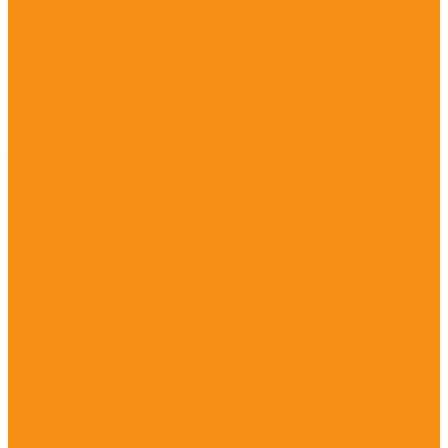
Первичная поверка
Периодическая поверка
Внеочередная поверка
Аренда
Аренда GPS/GNSS приемника
Аренда тахеометра
Аренда трассоискателя
Тест-драйв
Заявка на тест-драйв
Сервисный центр
Онлайн-заявка
Памятка клиенту
Статус ремонта
Обучение
Ближайшие мероприятия
Прошедшие мероприятия
Доставка
Доставка геодезических аксессуаров оптом
Самовывоз из региональных офисов
Доставка во все регионы РФ
Акции
О компании
Новости
Статьи