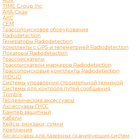
RGK
TIME Group Inc
АКА-Скан
АКС
СЕМ
Трассопоисковое оборудование
Radiodetection
Генераторы Radiodetection
Комплекты с GPS и телеметрией Radiodetection
Локаторы Radiodetection
Трассоискатели
Трассоискатели маркеров Radiodetection
Трассопоисковые комплекты Radiodetection
RIDGID
Системы управления строительной техникой
Системы для контроля путей сообщения
Trimble
Геодезические аксессуары
Аксессуары ГНСС
Бампер защитный
Кабели
Кейсы, рюкзаки, сумки
Крепления
Аксессуары для лазерных сканирующих систем