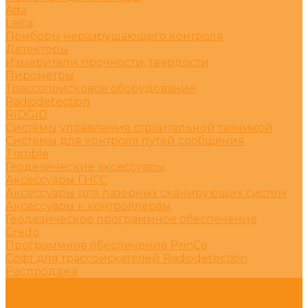
Ada
Leica
Приборы неразрушающего контроля
Детекторы
Измерители прочности, твердости
Пирометры
Трассопоисковое оборудование
Radiodetection
RIDGID
Системы управления строительной техникой
Системы для контроля путей сообщения
Trimble
Геодезические аксессуары
Аксессуары ГНСС
Аксессуары для лазерных сканирующих систем
Аксессуары к контроллерам
Геодезическое программное обеспечение
Credo
Программное обеспечение PrinCe
Софт для трассоискателей Radiodetection
Распродажа
Услуги
Поверка