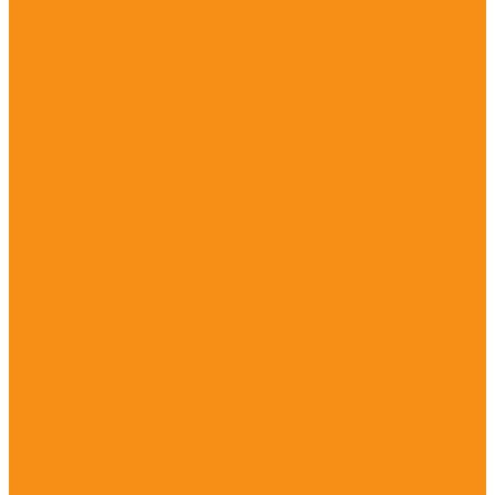
SLAM
Воздушный лазерный сканер
Мобильный лазерный сканер
Trimble
Trimble MX2
Trimble MX9
Trimble SX10
Trimble SX12
Trimble TX6
Trimble TX8
Trimble X7
Trimble МХ7
NAVMOPO
Stonex
GeoSLAM
GreenValley International
Riegl
Воздушные лазерные сканеры для БПЛА
Воздушные лазерные сканирующие системы
Воздушные лазерные сканеры
Воздушные лазерные сканирующие системы
RIEGL
Мобильные лазерные сканирующие системы
Наземные лазерные сканеры RIEGL VZ - серии