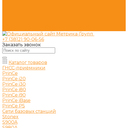
Покупки
Условия оплаты
Условия доставки
Вопрос - ответ
Бренды
Контакты
+7 (3812) 90-06-56
Заказать звонок
Каталог товаров
ГНСС-приёмники
PrinCe
PrinCe i20
PrinCe i30
PrinCe i80
PrinCe i90
PrinCe iBase
PrinCe P5
Сети базовых станций
Stonex
S900A
S980A