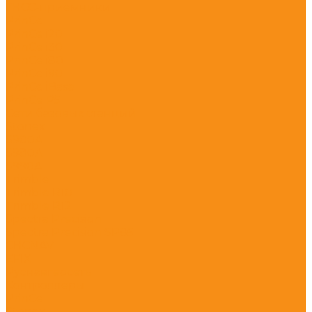
ГНСС-приёмники
PrinCe
PrinCe i20
PrinCe i30
PrinCe i80
PrinCe i90
PrinCe iBase
PrinCe P5
Сети базовых станций
Stonex
S900A
S980A
S990A
Trimble
Trimble R10
Trimble R12
Spectra Precision
Spectra Precision SP85
CHCNAV
EFIX
Руснавгеосеть
Контроллеры
PrinCe
Stonex