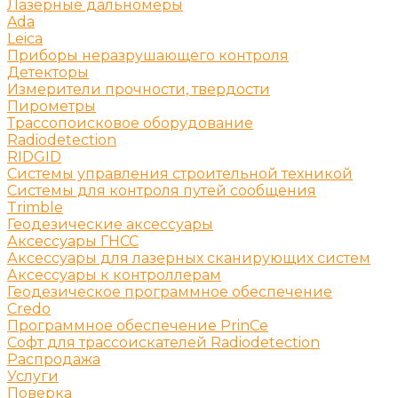
Лазерные дальномеры
Ada
Leica
Приборы неразрушающего контроля
Детекторы
Измерители прочности, твердости
Пирометры
Трассопоисковое оборудование
Radiodetection
RIDGID
Системы управления строительной техникой
Системы для контроля путей сообщения
Trimble
Геодезические аксессуары
Аксессуары ГНСС
Аксессуары для лазерных сканирующих систем
Аксессуары к контроллерам
Геодезическое программное обеспечение
Credo
Программное обеспечение PrinCe
Софт для трассоискателей Radiodetection
Распродажа
Услуги
Поверка