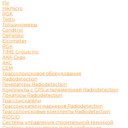
Flir
Hikmicro
RGK
Testo
Толщиномеры
Condtrol
DeFelsko
Elcometer
RGK
TIME Group Inc
АКА-Скан
АКС
СЕМ
Трассопоисковое оборудование
Radiodetection
Генераторы Radiodetection
Комплекты с GPS и телеметрией Radiodetection
Локаторы Radiodetection
Трассоискатели
Трассоискатели маркеров Radiodetection
Трассопоисковые комплекты Radiodetection
RIDGID
Системы управления строительной техникой
Системы для контроля путей сообщения