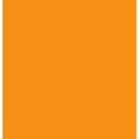
Вехи
Дорожные рейки
Зарядные устройства и элементы питания
Отражатели
Радиостанции
Рейки геодезические
Рулетки и измерительные колеса
Трегеры и адаптеры
Триподы и биподы
Штативы
Геодезическое программное обеспечение
Credo
Программное обеспечение PrinCe
Софт для трассоискателей Radiodetection
Распродажа
Услуги
Поверка
Первичная поверка
Периодическая поверка
Внеочередная поверка
Экспертная поверка
Аренда
Аренда GPS/GNSS приемника