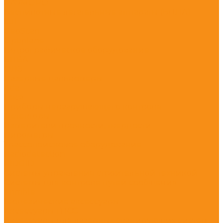
NAVMOPO
Беспилотные летательные аппараты (БПЛА)
DJI
GeoScan
Optiplane
Гидрографическое оборудование
БПВА
ОЛЭ
Лазерные дальномеры
Ada
Leica
Приборы неразрушающего контроля
Детекторы
Измерители прочности, твердости
Пирометры
Трассопоисковое оборудование
Radiodetection
RIDGID
Системы управления строительной техникой
Системы для контроля путей сообщения
Trimble
Геодезические аксессуары
Аксессуары ГНСС
Аксессуары для лазерных сканирующих систем