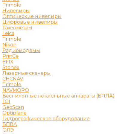
Trimble
Нивелиры
Оптические нивелиры
Цифровые нивелиры
Тахеометры
Leica
Trimble
Nikon
Радиомодемы
PrinCe
EFIX
Stonex
Лазерные сканеры
CHCNAV
Trimble
NAVMOPO
Беспилотные летательные аппараты (БПЛА)
DJI
GeoScan
Optiplane
Гидрографическое оборудование
БПВА
ОЛЭ