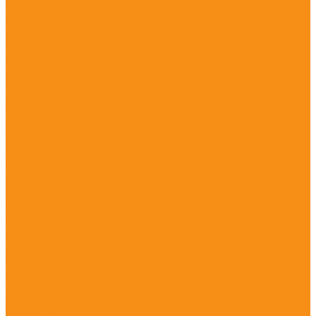
Аренда тахеометра
Аренда трассоискателя
Аренда оптического нивелира
Аренда цифрового нивелира
Аренда лазерного сканера
Аренда тепловизора
Аренда лазерного нивелира
Аренда теодолита
Тест-драйв
Заявка на тест-драйв
Сервисный центр
Онлайн-заявка
Памятка клиенту
Статус ремонта
Обучение
Ближайшие мероприятия
Прошедшие мероприятия
Доставка
Доставка геодезических аксессуаров оптом
Самовывоз из региональных офисов
Доставка во все регионы РФ
Акции
О компании
Новости