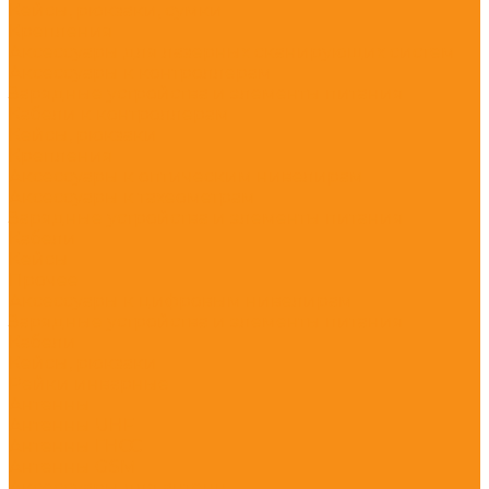
Кейсы, рюкзаки, сумки
Крепления
Аксессуары для лазерных сканирующих систем
Аксессуары к контроллерам
Зарядные устройства и элементы питания
Кабели к контроллерам
Кейсы, рюкзаки
Крепления
Аксессуары к оптическим нивелирам
Аксессуары к тахеометрам
Зарядные устройства и элементы питания
Кабели
Кейсы
Прочее
Аксессуары к цифровым нивелирам
Зарядные устройства и элементы питания
Кабели
Кейсы, рюкзаки
Рейки инварные
Антенны
Антенны UHF
Антенны ГНСС
Антенны GSM
Аксессуары для антенн