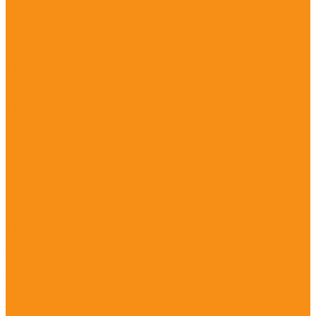
Trimble
Trimble T10
Trimble T100
Trimble T7
Trimble TCU5
Trimble TSC3
Trimble TSC5
Trimble TSC7
Spectra Precision
Нивелиры
Оптические нивелиры
Оптические нивелиры MTR
Оптические нивелиры ADA
Оптические нивелиры Sokkia
Оптические нивелиры Vega
Цифровые нивелиры
Trimble DINI
Spectra Precision
Тахеометры
Leica
Тахеометр Leica TS03
Тахеометр Leica TS07
Тахеометр Leica TS10