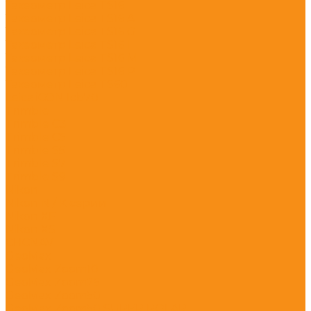
Тахеометр Leica TS16
Тахеометр Leica TS16 A
Тахеометр Leica TS16 G
Тахеометр Leica TS16 I
Тахеометр Leica TS16 M
Тахеометр Leica TS16 P
Тахеометр Leica TS60
Leica iCON Icb70
Trimble
Trimble C3
Trimble C5
Trimble S5
Trimble S7
Trimble S9
Nikon
Nikon N / K серии
Nikon XF
Nikon XS
CHCNAV
GeoMax
GeoMax Zoom10
GeoMax Zoom25
GeoMax Zoom50
GeoMax Zoom50 SUPER POLAR