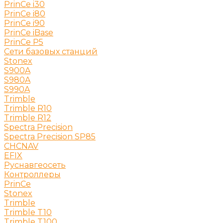
PrinCe i30
PrinCe i80
PrinCe i90
PrinCe iBase
PrinCe P5
Сети базовых станций
Stonex
S900A
S980A
S990A
Trimble
Trimble R10
Trimble R12
Spectra Precision
Spectra Precision SP85
CHCNAV
EFIX
Руснавгеосеть
Контроллеры
PrinCe
Stonex
Trimble
Trimble T10
Trimble T100