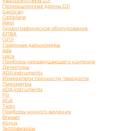
Квадрокоптеры DJI
Промышленные дроны DJI
GeoScan
Optiplane
Riegl
Гидрографическое оборудование
БПВА
ОЛЭ
Лазерные дальномеры
Ada
Leica
Приборы неразрушающего контроля
Детекторы
ADA instruments
Измерители прочности, твердости
Пирометры
ADA instruments
Flir
RGK
Testo
Приборы ночного видения
Bresser
Konus
Тепловизоры