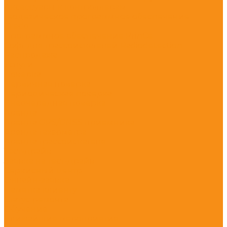
Аксессуары к контроллерам
Геодезическое программное обеспечение
Credo
Программное обеспечение PrinCe
Софт для трассоискателей Radiodetection
Распродажа
Услуги
Поверка
Первичная поверка
Периодическая поверка
Внеочередная поверка
Аренда
Аренда GPS/GNSS приемника
Аренда тахеометра
Аренда трассоискателя
Тест-драйв
Заявка на тест-драйв
Сервисный центр
Онлайн-заявка
Памятка клиенту
Статус ремонта
Обучение
Ближайшие мероприятия