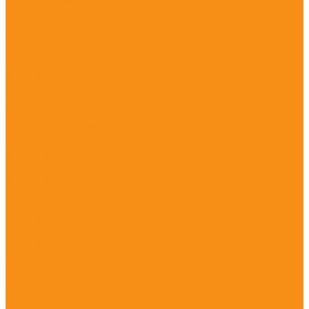
Радиомодемы
PrinCe
EFIX
Stonex
Pacific Crest
Trimble
Лазерные сканеры
CHCNAV
SLAM
Воздушный лазерный сканер
Мобильный лазерный сканер
Trimble
Trimble MX2
Trimble MX9
Trimble SX10
Trimble SX12
Trimble TX6
Trimble TX8
Trimble X7
Trimble МХ7
NAVMOPO
Stonex
GeoSLAM