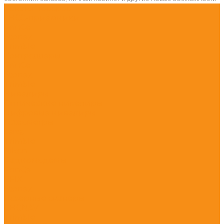
Каталог товаров
ГНСС-приёмники
PrinCe
Stonex
Trimble
Контроллеры
PrinCe
Stonex
Trimble
Нивелиры
Оптические нивелиры
Цифровые нивелиры
Тахеометры
Leica
Trimble
Nikon
Радиомодемы
PrinCe
EFIX
Stonex
Лазерные сканеры
CHCNAV
Trimble