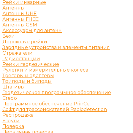
Рейки инварные
Антенны
Антенны UHF
Антенны ГНСС
Антенны GSM
Аксессуары для антенн
Вехи
Дорожные рейки
Зарядные устройства и элементы питания
Отражатели
Радиостанции
Рейки геодезические
Рулетки и измерительные колеса
Трегеры и адаптеры
Триподы и биподы
Штативы
Геодезическое программное обеспечение
Credo
Программное обеспечение PrinCe
Софт для трассоискателей Radiodetection
Распродажа
Услуги
Поверка
Первичная поверка