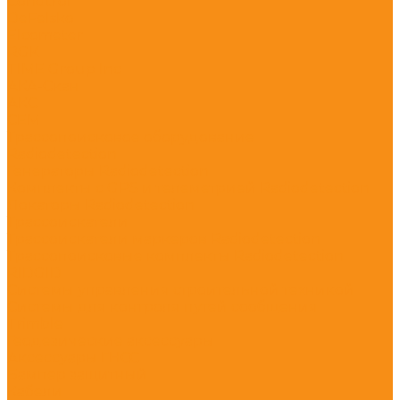
Condtrol
DeFelsko
Elcometer
RGK
TIME Group Inc
АКА-Скан
АКС
СЕМ
Трассопоисковое оборудование
Radiodetection
Генераторы Radiodetection
Комплекты с GPS и телеметрией Radiodetection
Локаторы Radiodetection
Трассоискатели
Трассоискатели маркеров Radiodetection
Трассопоисковые комплекты Radiodetection
RIDGID
Системы управления строительной техникой
Системы для контроля путей сообщения
Trimble
Геодезические аксессуары
Аксессуары ГНСС
Бампер защитный
Кабели