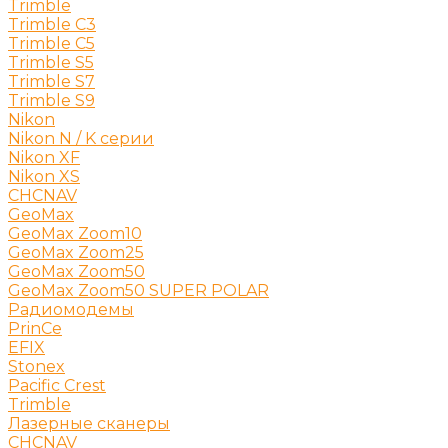
Trimble
Trimble C3
Trimble C5
Trimble S5
Trimble S7
Trimble S9
Nikon
Nikon N / K серии
Nikon XF
Nikon XS
CHCNAV
GeoMax
GeoMax Zoom10
GeoMax Zoom25
GeoMax Zoom50
GeoMax Zoom50 SUPER POLAR
Радиомодемы
PrinCe
EFIX
Stonex
Pacific Crest
Trimble
Лазерные сканеры
CHCNAV