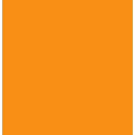
Leica
Приборы неразрушающего контроля
Детекторы
ADA instruments
Измерители прочности, твердости
Пирометры
ADA instruments
Flir
RGK
Testo
Приборы ночного видения
Bresser
Konus
Тепловизоры
Flir
Серия C
Серия Ex
Серия One
Серия TG
Hikmicro
RGK
Testo
Толщиномеры