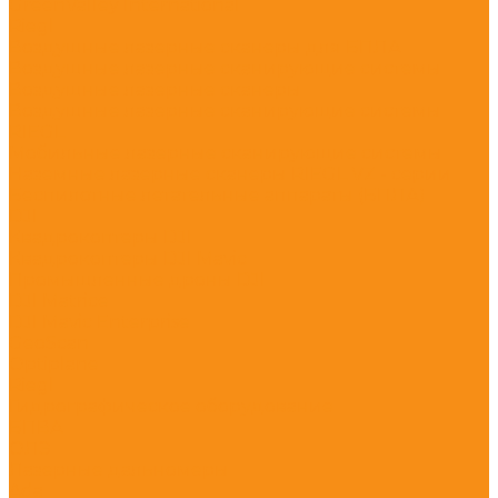
GreenValley International
Riegl
Воздушные лазерные сканеры для БПЛА
Воздушные лазерные сканирующие системы
Воздушные лазерные сканеры
Воздушные лазерные сканирующие системы
RIEGL
Мобильные лазерные сканирующие системы
Наземные лазерные сканеры RIEGL VZ - серии
Беспилотные летательные аппараты (БПЛА)
DJI
Квадрокоптеры DJI
Квадрокоптеры DJI Mavic
Промышленные дроны DJI
DJI Matrice
DJI Mavic Enterprise
GeoScan
Optiplane
Riegl
Гидрографическое оборудование
БПВА
ОЛЭ
Лазерные дальномеры
Ada