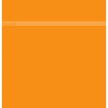
Прошедшие мероприятия
Доставка
Доставка геодезических аксессуаров оптом
Самовывоз из региональных офисов
Доставка во все регионы РФ
Акции
О компании
Новости
Статьи
Политика конфиденциальности
Сертификаты
Реквизиты
Доставка
Видео
Фото
Помощь
Покупки
Условия оплаты
Условия доставки
Вопрос - ответ
Бренды
Контакты
...
Каталог товаров