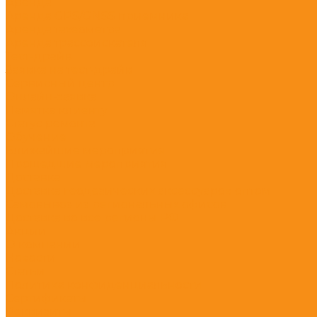
Аренда
Аренда GPS/GNSS приемника
Аренда тахеометра
Аренда трассоискателя
Тест-драйв
Заявка на тест-драйв
Сервисный центр
Онлайн-заявка
Памятка клиенту
Статус ремонта
Обучение
Ближайшие мероприятия
Прошедшие мероприятия
Доставка
Доставка геодезических аксессуаров оптом
Самовывоз из региональных офисов
Доставка во все регионы РФ
Акции
О компании
Новости
Статьи
Политика конфиденциальности
Сертификаты
Реквизиты