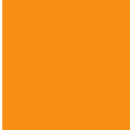
Доставка
Видео
Фото
Помощь
Покупки
Условия оплаты
Условия доставки
Вопрос - ответ
Бренды
Контакты
...
Каталог товаров
ГНСС-приёмники
PrinCe
PrinCe i20
PrinCe i30
PrinCe i80
PrinCe i90
PrinCe iBase
PrinCe P5
Сети базовых станций
Stonex
S900A