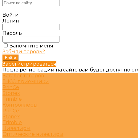
Войти
Логин
Пароль
Запомнить меня
Забыли пароль?
Зарегистрироваться
После регистрации на сайте вам будет доступно о
Каталог товаров
ГНСС-приёмники
PrinCe
Stonex
Trimble
Контроллеры
PrinCe
Stonex
Trimble
Нивелиры
Оптические нивелиры