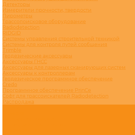
Детекторы
Измерители прочности, твердости
Пирометры
Трассопоисковое оборудование
Radiodetection
RIDGID
Системы управления строительной техникой
Системы для контроля путей сообщения
Trimble
Геодезические аксессуары
Аксессуары ГНСС
Аксессуары для лазерных сканирующих систем
Аксессуары к контроллерам
Геодезическое программное обеспечение
Credo
Программное обеспечение PrinCe
Софт для трассоискателей Radiodetection
Распродажа
Услуги
Поверка
Первичная поверка
Периодическая поверка
Внеочередная поверка