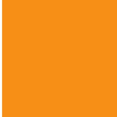
S980A
S990A
Trimble
Trimble R10
Trimble R12
Spectra Precision
Spectra Precision SP85
CHCNAV
EFIX
Руснавгеосеть
Контроллеры
PrinCe
Stonex
Trimble
Trimble T10
Trimble T100
Trimble T7
Trimble TCU5
Trimble TSC3
Trimble TSC5
Trimble TSC7
Spectra Precision
Нивелиры
Оптические нивелиры