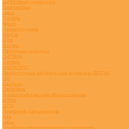
Цифровые нивелиры
Тахеометры
Leica
Trimble
Nikon
Радиомодемы
PrinCe
EFIX
Stonex
Лазерные сканеры
CHCNAV
Trimble
NAVMOPO
Беспилотные летательные аппараты (БПЛА)
DJI
GeoScan
Optiplane
Гидрографическое оборудование
БПВА
ОЛЭ
Лазерные дальномеры
Ada
Leica
Приборы неразрушающего контроля