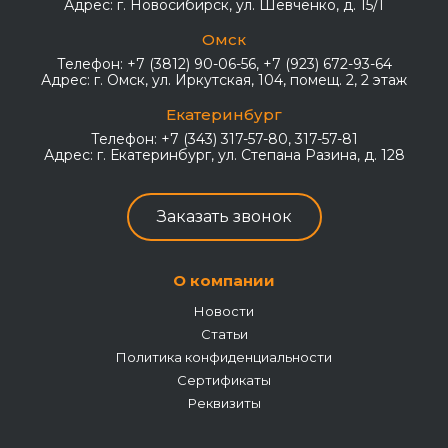
Адрес:
г. Новосибирск, ул. Шевченко, д. 15/1
Омск
Телефон:
+7 (3812) 90-06-56, +7 (923) 672-93-64
Адрес:
г. Омск, ул. Иркутская, 104, помещ. 2, 2 этаж
Екатеринбург
Телефон:
+7 (343) 317-57-80, 317-57-81
Адрес:
г. Екатеринбург, ул. Степана Разина, д. 128
Заказать звонок
Расширьте творческие
горизонты вместе с Mavic Air
О компании
2
Новости
Статьи
Теперь у вас еще больше возможностей для
Политика конфиденциальности
творчества. Не бойтесь нарушать границы и
Сертификаты
создавать что-то новое! Съемка в формате 4К со
Реквизиты
скоростью 60 кадров в секунду, надежный
стабилизатор, обеспечивающий плавные